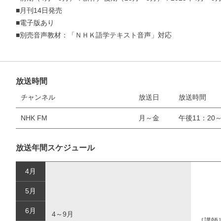
■月刊14日発売
■電子版あり
■別売音声教材：「ＮＨＫ語学テキスト音声」対応
放送時間
チャンネル
放送日
放送時間
お支払いに進む
NHK FM
月～金
午後11：20～
他にも商品を買う
放送年間スケジュール
4月
5月
6月
4～9月
［講師