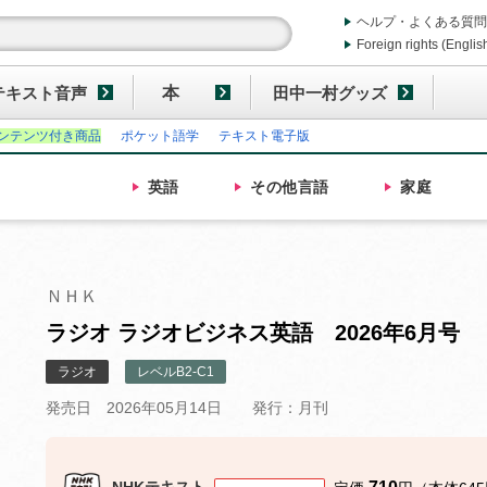
ヘルプ・よくある質問
Foreign rights (Englis
テキスト音声
本
田中一村グッズ
ンテンツ付き商品
ポケット語学
テキスト電子版
英語
その他
言語
家庭
ＮＨＫ
ラジオ ラジオビジネス英語 2026年6月号
ラジオ
レベルB2-C1
発売日 2026年05月14日
発行：月刊
NHKテキスト