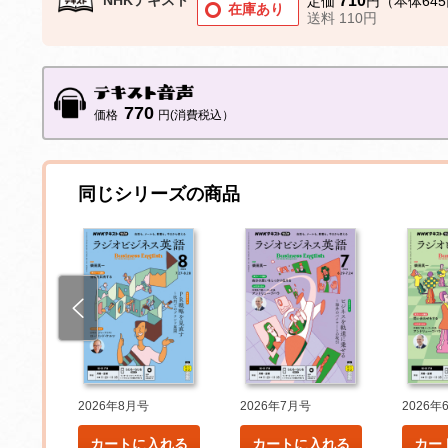
710
定価
円（本体64
在庫あり
送料 110円
770
価格
円(消費税込）
同じシリーズの商品
2026年8月号
2026年7月号
2026年
れる
カートに入れる
カートに入れる
カー