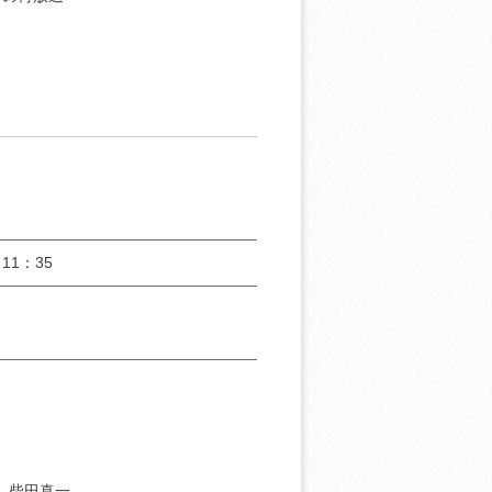
11：35
］柴田真一