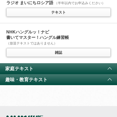
テキスト
音声
ラジオ まいにちロシア語
（半年以内でお申込みください）
テキスト
ラジオ エンジョイ・シンプル・イングリッシュ
5か月以上購読で特典付き
1回5分、英語を多読多聴
NHKハングルッ！ナビ
（半年以内でお申込みください）
書いてマスター！ハングル練習帳
（放送テキストではありません）
テキスト
雑誌
テレビ 会話が続く！リアル旅英語
家庭テキスト
11か月以上購読で特典付き
現地ロケで出会った英語をそのまま聞き取る実践講座
趣味・教育テキスト
（
通年講座
）
テレビ きょうの料理
特典付き
テキスト
テキスト
テレビ 囲碁講座
テキスト
テレビ きょうの料理ビギナーズ
特典付き