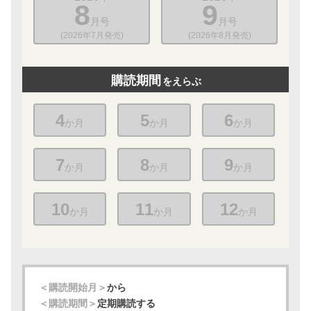
8
9
月号
月号
(2026年7月発売)
(2026年8月発売)
購読期間
をえらぶ
4
5
6
か月
か月
か月
7
8
9
か月
か月
か月
10
11
12
か月
か月
か月
＜購読開始月＞
から
＜購読期間＞
定期購読する