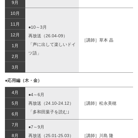
9月
10月
11月
●10～3月
12月
再放送（26.04-09）
［講師］草本 晶
「声に出して楽しいドイ
1月
ツ語」
2月
3月
●応用編（木・金）
4月
●4～6月
5月
再放送（24.10-24.12）
［講師］松永美穂
「多和田葉子を読む｣
6月
7月
●7～9月
8月
再放送（25.01-25.03）
［講師］川島 隆