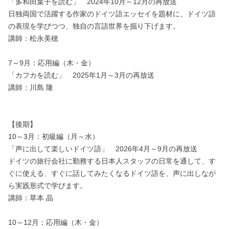
「多和田葉子を読む」 2024年10月～12月の再放送
日独両国で活躍する作家のドイツ語エッセイを題材に、ドイツ語
の表現を学びつつ、独自の言語世界を掘り下げます。
講師：松永美穂
7～9月：応用編（木・金）
「カフカを読む」 2025年1月～3月の再放送
講師：川島 隆
【後期】
10～3月：初級編（月～水）
「声に出して楽しいドイツ語」 2026年4月～9月の再放送
ドイツの旅行会社に勤務する日本人スタッフの日常を通して、す
ぐに使える、すぐに話してみたくなるドイツ語を、声に出しなが
ら実践形式で学びます。
講師：草本 晶
10～12月：応用編（木・金）