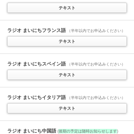
テキスト
テキスト
ラジオ 基礎英語 レベル1
11か月以上購読で特典付き
ラジオ まいにちフランス語
（半年以内でお申込みください）
中学英語をイチからていねいに
（
通年講座
）
テキスト
テキスト
音声
ラジオ まいにちスペイン語
（半年以内でお申込みください）
ラジオ 基礎英語 レベル2
11か月以上購読で特典付き
英語で「言いたいこと」を表現！
テキスト
（
通年講座
）
テキスト
音声
ラジオ まいにちイタリア語
（半年以内でお申込みください）
ラジオ 英会話タイムトライアル
テキスト
11か月以上購読で特典付き
スピーキングの“瞬発力”を鍛える
（
通年講座
）
テキスト
音声
ラジオ まいにち中国語
(
後期の予定は随時お知らせします
)