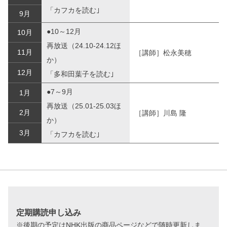
「カフカを読む｣
9月
●10～12月
10月
再放送（24.10-24.12ほ
11月
［講師］松永美穂
か）
12月
「多和田葉子を読む｣
●7～9月
1月
再放送（25.01-25.03ほ
2月
［講師］川島 隆
か）
3月
「カフカを読む｣
定期購読申し込み
※後期の予定はNHK出版の商品ページなどで随時更新しま