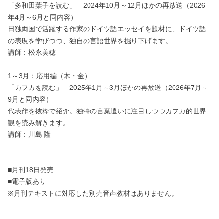
「多和田葉子を読む」 2024年10月～12月ほかの再放送（2026
年4月～6月と同内容）
日独両国で活躍する作家のドイツ語エッセイを題材に、ドイツ語
の表現を学びつつ、独自の言語世界を掘り下げます。
講師：松永美穂
1～3月：応用編（木・金）
「カフカを読む」 2025年1月～3月ほかの再放送（2026年7月～
9月と同内容）
代表作を抜粋で紹介。独特の言葉遣いに注目しつつカフカ的世界
観を読み解きます。
講師：川島 隆
■月刊18日発売
■電子版あり
※月刊テキストに対応した別売音声教材はありません。