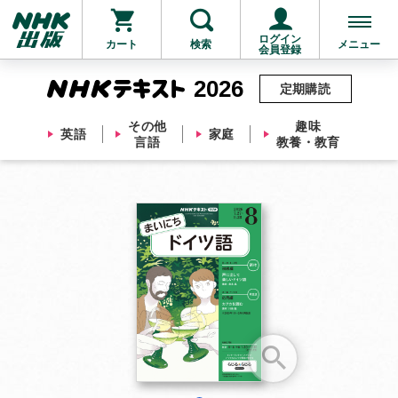
ログイン
カート
検索
メニュー
会員登録
2026
定期購読
その他
趣味
英語
家庭
言語
教養・教育
お支払いに進む
他にも商品を買う