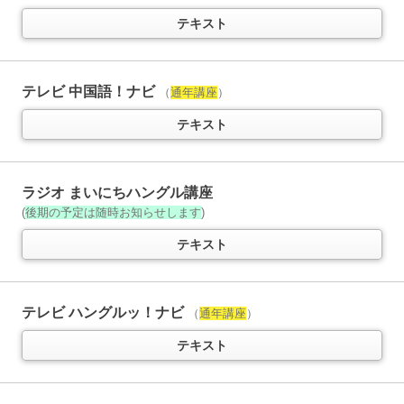
テキスト
ラジオ ラジオ英会話
11か月以上購読で特典付き
人気講師 大西泰斗先生の講座
（
通年講座
）
テレビ 中国語！ナビ
（
通年講座
）
テキスト
音声
テキスト
NHKラジオ英会話 サブノート
1日1文！ 集中トレーニング
11か月以上購読で特典付き
ラジオ まいにちハングル講座
(
後期の予定は随時お知らせします
)
「ラジオ英会話」とセット学習がおススメ
（放送テキストではありません）
テキスト
雑誌
テレビ ハングルッ！ナビ
（
通年講座
）
ラジオ ラジオビジネス英語
5か月以上購読で特典付き
テキスト
今日から使えるビジネス英語を学ぶ
（半年以内でお申込みください）