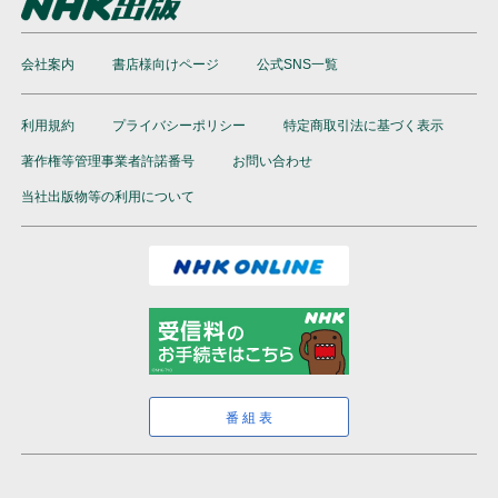
テキスト
テレビ 将棋講座
会社案内
書店様向けページ
テキスト
公式SNS一覧
テレビ すてきにハンドメイド
特典付き
利用規約
プライバシーポリシー
特定商取引法に基づく表示
テキスト
テレビ＆ラジオ みんなのうた
著作権等管理事業者許諾番号
お問い合わせ
テキスト
当社出版物等の利用について
テレビ 趣味の園芸
特典付き
テキスト
放送研究と調査
雑誌
テレビ やさいの時間
特典付き
テキスト
テレビ NHK 俳句
特典付き
番組表
テキスト
テレビ きょうの健康
特典付き