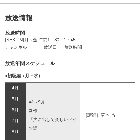
放送情報
放送時間
|NHK FM|月～金|午前1：30～1：45
チャンネル
放送日
放送時間
放送年間スケジュール
●初級編（月～水）
4月
5月
●4～9月
6月
新作
［講師］草本 晶
「声に出して楽しいドイ
7月
ツ語」
8月