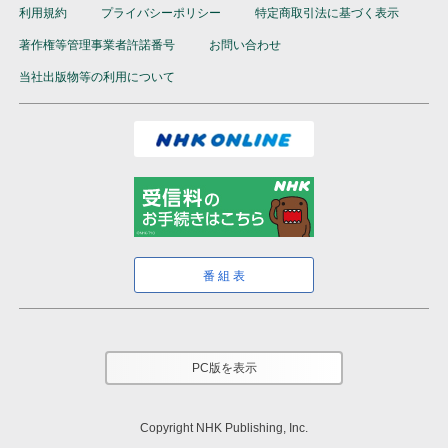
利用規約
プライバシーポリシー
特定商取引法に基づく表示
テキスト
著作権等管理事業者許諾番号
お問い合わせ
ラジオ エンジョイ・シンプル・イングリッシュ
5か月以上購読で特典付き
当社出版物等の利用について
1回5分、英語を多読多聴
NHKハングルッ！ナビ
（半年以内でお申込みください）
書いてマスター！ハングル練習帳
（放送テキストではありません）
テキスト
雑誌
テレビ 会話が続く！リアル旅英語
11か月以上購読で特典付き
現地ロケで出会った英語をそのまま聞き取る実践講座
番組表
（
通年講座
）
テキスト
PC版を表示
Copyright NHK Publishing, Inc.