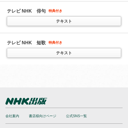
ラジオ ラジオ英会話
11か月以上購読で特典付き
テキスト
テレビ NHK 俳句
特典付き
人気講師 大西泰斗先生の講座
（
通年講座
）
テレビ 中国語！ナビ
（
通年講座
）
テキスト
テキスト
音声
テレビ きょうの健康
テキスト
特典付き
テキスト
テレビ NHK 短歌
特典付き
NHKラジオ英会話 サブノート
1日1文！ 集中トレーニング
11か月以上購読で特典付き
ラジオ まいにちハングル講座
テキスト
(
後期の予定は随時お知らせします
)
「ラジオ英会話」とセット学習がおススメ
（放送テキストではありません）
テキスト
雑誌
テレビ ハングルッ！ナビ
（
通年講座
）
ラジオ ラジオビジネス英語
5か月以上購読で特典付き
テキスト
今日から使えるビジネス英語を学ぶ
（半年以内でお申込みください）
会社案内
書店様向けページ
公式SNS一覧
テキスト
音声
ラジオ まいにちロシア語
（半年以内でお申込みください）