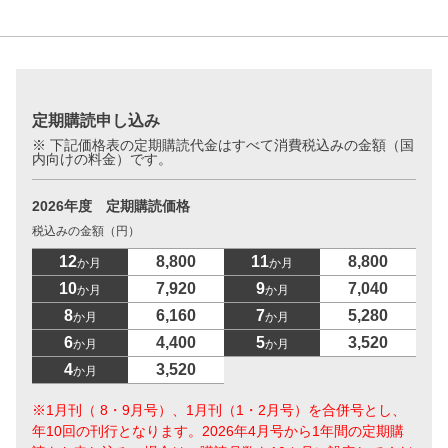
定期購読申し込み
※ 下記価格表の定期購読代金はすべて消費税込みの金額（国
内向けの料金）です。
2026年度 定期購読価格
税込みの金額（円）
12
8,800
11
8,800
か月
か月
10
7,920
9
7,040
か月
か月
8
6,160
7
5,280
か月
か月
6
4,400
5
3,520
か月
か月
4
3,520
か月
※1月刊（ 8・9月号）、1月刊（1・2月号）を合併号とし、
年10回の刊行となります。2026年4月号から1年間の定期購