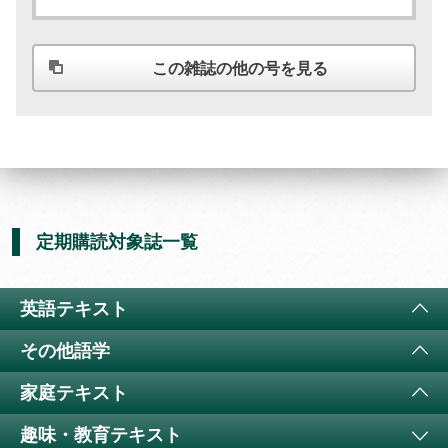
この雑誌の他の号を見る
定期購読対象誌一覧
英語テキスト
その他語学
ラジオ 小学生の基礎英語
11か月以上購読で特典付き
家庭テキスト
4コママンガで楽しく英語に親しむ
（
通年講座
）
ラジオ まいにちドイツ語
（半年以内でお申込みください）
テキスト
趣味・教育テキスト
テキスト
特典付き