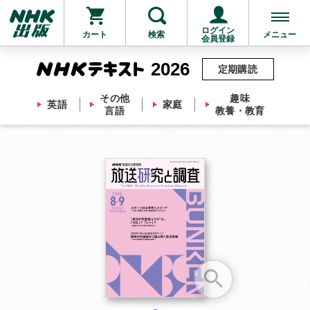
ログイン
カート
検索
メニュー
会員登録
2026
定期購読
その他
趣味
英語
家庭
言語
教養・教育
お支払いに進む
他にも商品を買う