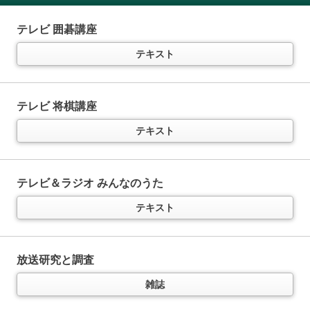
テレビ きょうの料理
テキスト
テレビ 囲碁講座
ラジオ 基礎英語 レベル1
11か月以上購読で特典付き
ラジオ まいにちフランス語
（半年以内でお申込みください）
テキスト
中学英語をイチからていねいに
（
通年講座
）
テキスト
テレビ きょうの料理ビギナーズ
特典付き
テキスト
音声
テキスト
テレビ 将棋講座
ラジオ まいにちスペイン語
（半年以内でお申込みください）
テキスト
ラジオ 基礎英語 レベル2
11か月以上購読で特典付き
英語で「言いたいこと」を表現！
テキスト
（
通年講座
）
テレビ すてきにハンドメイド
特典付き
テキスト
音声
テキスト
テレビ＆ラジオ みんなのうた
ラジオ まいにちイタリア語
（半年以内でお申込みください）
テキスト
ラジオ 英会話タイムトライアル
テキスト
11か月以上購読で特典付き
テレビ 趣味の園芸
特典付き
スピーキングの“瞬発力”を鍛える
（
通年講座
）
テキスト
放送研究と調査
テキスト
音声
ラジオ まいにち中国語
(
後期の予定は随時お知らせします
)
雑誌
テキスト
テレビ やさいの時間
特典付き