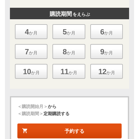
購読期間
をえらぶ
4
5
6
か月
か月
か月
7
8
9
か月
か月
か月
10
11
12
か月
か月
か月
＜購読開始月＞
から
＜購読期間＞
定期購読する
予約する