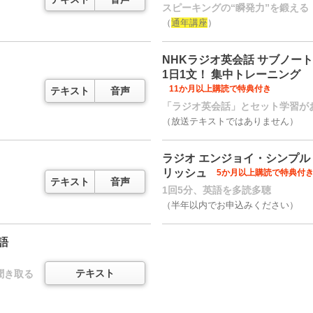
スピーキングの“瞬発力”を鍛える
（
通年講座
）
NHKラジオ英会話 サブノート
1日1文！ 集中トレーニング
11か月以上購読で特典付き
テキスト
音声
「ラジオ英会話」とセット学習が
（放送テキストではありません）
ラジオ エンジョイ・シンプル
リッシュ
5か月以上購読で特典付
テキスト
音声
1回5分、英語を多読多聴
（半年以内でお申込みください）
語
テキスト
聞き取る