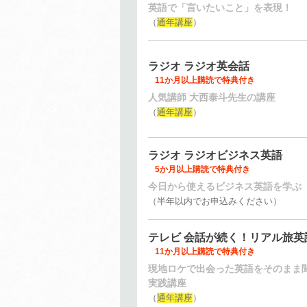
英語で「言いたいこと」を表現！
（
通年講座
）
ラジオ ラジオ英会話
11か月以上購読で特典付き
人気講師 大西泰斗先生の講座
（
通年講座
）
ラジオ ラジオビジネス英語
5か月以上購読で特典付き
今日から使えるビジネス英語を学ぶ
（半年以内でお申込みください）
テレビ 会話が続く！リアル旅英
11か月以上購読で特典付き
現地ロケで出会った英語をそのまま
実践講座
（
通年講座
）