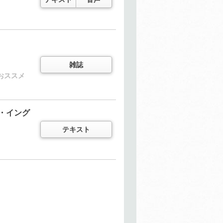
雑誌
おススメ
・イング
き
テキスト