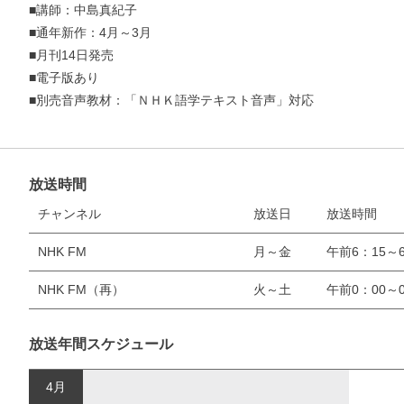
■講師：中島真紀子
■通年新作：4月～3月
■月刊14日発売
■電子版あり
■別売音声教材：「ＮＨＫ語学テキスト音声」対応
放送時間
チャンネル
放送日
放送時間
NHK FM
月～金
午前6：15～6
NHK FM（再）
火～土
午前0：00～0
放送年間スケジュール
4月