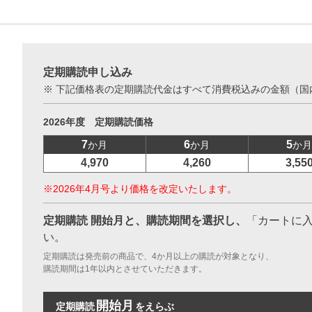
定期購読申し込み
※ 下記価格表の定期購読代金はすべて消費税込みの金額（国
2026年度 定期購読価格
7
6
5
か月
か月
か月
4,970
4,260
3,55
※2026年4月号より価格を改定いたします。
お支払いに進む
定期購読 開始月と、購読期間を選択し、
「カートに
他にも商品を買う
い。
定期購読は発売前の商品で、4か月以上の購読が対象となり、
購読期間は1年以内とさせていただきます。
開始月
定期購読
をえらぶ