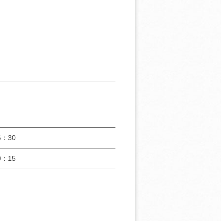
：30
：15