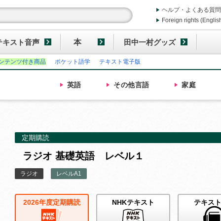
ヘルプ・よくある質問
Foreign rights (Englis
テキスト音声
本
田中一村グッズ
ンテンツ付き商品
ポケット語学
テキスト電子版
英語
その他
言語
家庭
定期購読
ラジオ 基礎英語 レベル１
ラジオ
レベルA1
2026年度定期購読
NHKテキスト
テキス