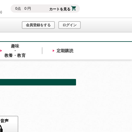
0
点
0
円
カートを見る
h)
会員登録をする
ログイン
趣味
・
定期購読
教養・教育
ト音声