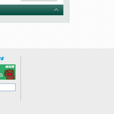
テキスト
雑誌
おススメ
テキスト
習帳
雑誌
・イング
雑誌
き
テキスト
テキスト