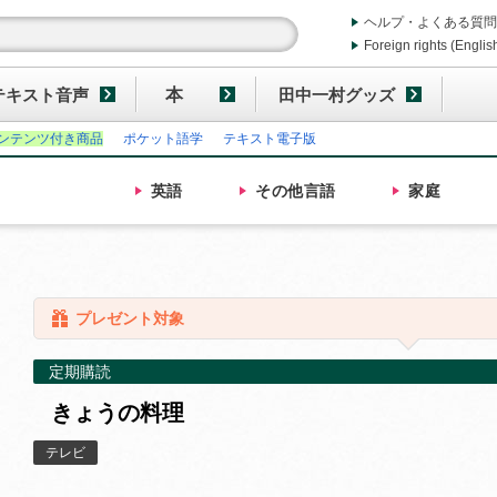
ヘルプ・よくある質問
Foreign rights (Englis
テキスト音声
本
田中一村グッズ
ンテンツ付き商品
ポケット語学
テキスト電子版
英語
その他
言語
家庭
プレゼント対象
定期購読
きょうの料理
テレビ