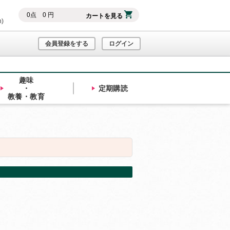
0
点
0
円
カートを見る
h)
会員登録をする
ログイン
趣味
・
定期購読
教養・教育