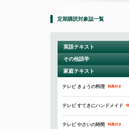
定期購読対象誌一覧
英語テキスト
その他語学
ラジオ 小学生の基礎英語
11か月以上購読で特典付き
家庭テキスト
ラジオ まいにちドイツ語
4コママンガで楽しく英語に親しむ
（半年以内でお申込みください）
（
通年講座
）
テレビ きょうの料理
特典付き
ラジオ まいにちスペイン語
ラジオ 基礎英語 レベル2
（半年以内でお申込みください）
11か月以上購読で特典付き
テレビ すてきにハンドメイド
英語で「言いたいこと」を表現！
（
通年講座
）
ラジオ まいにち中国語
(
後期の予定は随時お知らせします
)
テレビ やさいの時間
特典付き