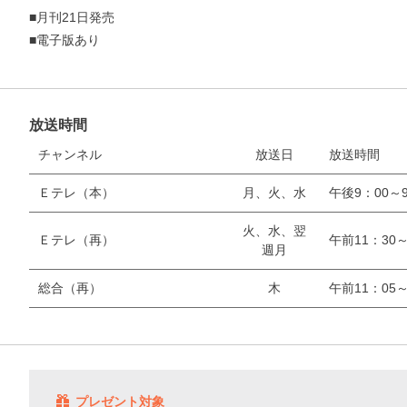
■月刊21日発売
■電子版あり
放送時間
チャンネル
放送日
放送時間
Ｅテレ（本）
月、火、水
午後9：00～9
火、水、翌
Ｅテレ（再）
午前11：30～
週月
総合（再）
木
午前11：05～
プレゼント対象