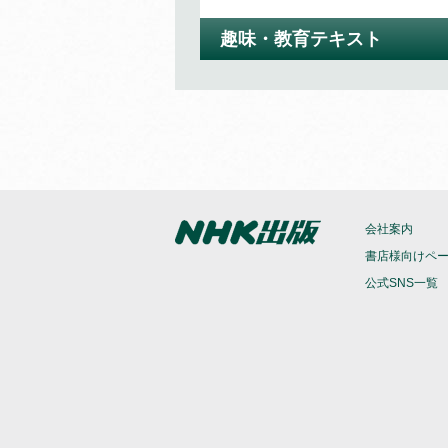
ラジオ ラジオ英会話
ラジオ まいにちハングル講座
11か月以上購読で特典付き
趣味・教育テキスト
(
後期の予定は随時お知らせします
)
人気講師 大西泰斗先生の講座
（
通年講座
）
テレビ 囲碁講座
ラジオ まいにちロシア語
（半年以内でお申込みください）
ラジオ ラジオビジネス英語
テレビ＆ラジオ みんなのうた
5か月以上購読で特典付き
今日から使えるビジネス英語を学ぶ
（半年以内でお申込みください）
テレビ NHK 俳句
特典付き
会社案内
書店様向けペ
テレビ 会話が続く！リアル旅英
公式SNS一覧
11か月以上購読で特典付き
現地ロケで出会った英語をそのまま
実践講座
（
通年講座
）