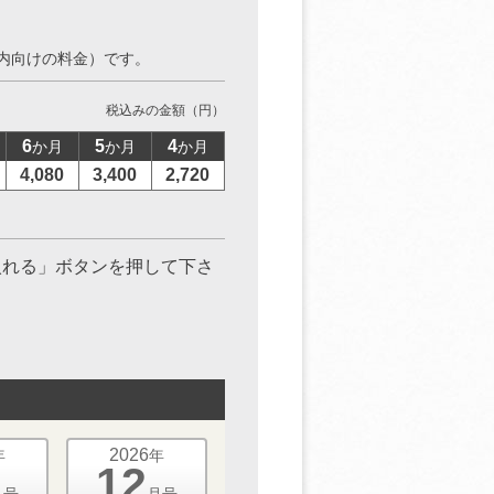
内向けの料金）です。
税込みの金額（円）
6
5
4
か月
か月
か月
4,080
3,400
2,720
入れる」ボタンを押して下さ
2026
年
年
12
月号
月号