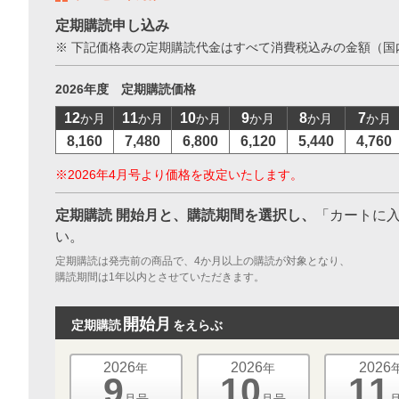
お支払いに進む
定期購読申し込み
※ 下記価格表の定期購読代金はすべて消費税込みの金額（国
他にも商品を買う
2026年度 定期購読価格
12
11
10
9
8
7
か月
か月
か月
か月
か月
か月
8,160
7,480
6,800
6,120
5,440
4,760
※2026年4月号より価格を改定いたします。
定期購読 開始月と、購読期間を選択し、
「カートに
い。
定期購読は発売前の商品で、4か月以上の購読が対象となり、
購読期間は1年以内とさせていただきます。
開始月
定期購読
をえらぶ
2026
2026
2026
年
年
9
10
11
月号
月号