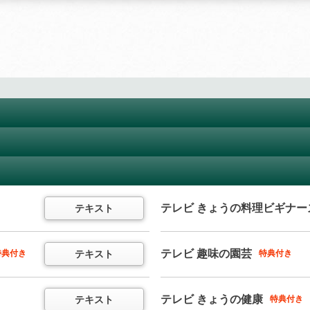
ラジオ 基礎英語 レベル1
11か月以上購読で特典付き
テキスト
ラジオ まいにちフランス語
中学英語をイチからていねいに
テキスト
（半年以内でお申込みください）
（
通年講座
）
テレビ きょうの料理ビギナー
テキスト
ラジオ まいにちイタリア語
ラジオ 英会話タイムトライア
テキスト
（半年以内でお申込みください）
11か月以上購読で特典付き
テキスト
音声
テレビ 趣味の園芸
テキスト
特典付き
特典付き
スピーキングの“瞬発力”を鍛える
（
通年講座
）
テレビ 中国語！ナビ
テキスト
（
通年講座
）
テレビ きょうの健康
テキスト
特典付き