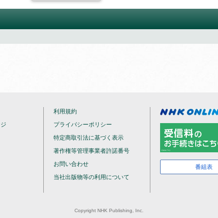
NHKラジオ英会話 サブノート
1日1文！ 集中トレーニング
テレビ ハングルッ！ナビ
テキスト
11か月以上購読で特典付き
テキスト
音声
（
通年講座
）
「ラジオ英会話」とセット学習が
（放送テキストではありません）
テレビ 将棋講座
テキスト
NHKハングルッ！ナビ
書いてマスター！ハングル練
テキスト
ラジオ エンジョイ・シンプル
（放送テキストではありません）
放送研究と調査
テキスト
リッシュ
5か月以上購読で特典付
テキスト
音声
1回5分、英語を多読多聴
（半年以内でお申込みください）
テレビ NHK 短歌
テキスト
特典付き
利用規約
ージ
プライバシーポリシー
語
特定商取引法に基づく表示
テキスト
聞き取る
著作権等管理事業者許諾番号
お問い合わせ
番組表
当社出版物等の利用について
Copyright NHK Publishing, Inc.