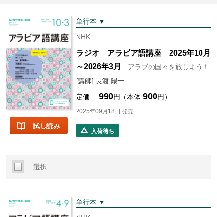
単行本 ▼
NHK
ラジオ アラビア語講座 2025年10月
～2026年3月
アラブの国々を旅しよう！
[講師] 長渡 陽一
990
900
定価：
円（本体
円）
2025年09月18日 発売
試し読み
入荷待ち
選択
単行本 ▼