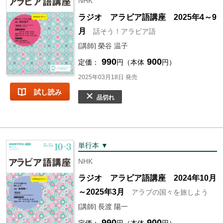
NHK
ラジオ アラビア語講座 2025年4～9
月
話そう！アラビア語
[講師] 榮谷 温子
990
900
定価：
円（本体
円）
2025年03月18日 発売
試し読み
品切れ
単行本 ▼
NHK
ラジオ アラビア語講座 2024年10月
～2025年3月
アラブの国々を旅しよう
[講師] 長渡 陽一
990
900