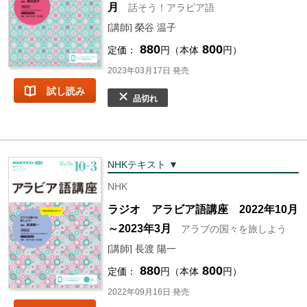
月
話そう！アラビア語
[講師] 榮谷 温子
880
800
定価：
円（本体
円）
2023年03月17日 発売
試し読み
品切れ
NHKテキスト ▼
NHK
ラジオ アラビア語講座 2022年10月
～2023年3月
アラブの国々を旅しよう
[講師] 長渡 陽一
880
800
定価：
円（本体
円）
2022年09月16日 発売