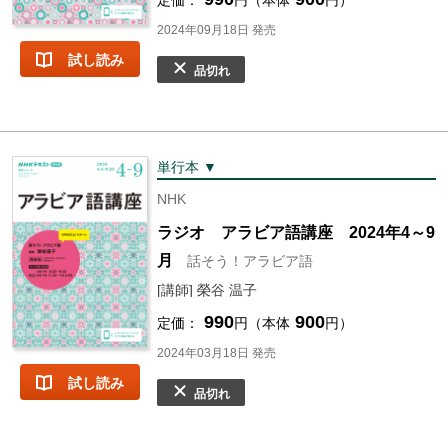
定価：
円（本体
円）
2024年09月18日 発売
試し読み
品切れ
単行本 ▼
NHK
ラジオ アラビア語講座 2024年4～9
月
話そう！アラビア語
[講師] 榮谷 温子
990
900
定価：
円（本体
円）
2024年03月18日 発売
試し読み
品切れ