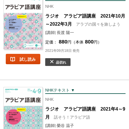
NHK
ラジオ アラビア語講座 2021年10月
～2022年3月
アラブの国々を旅しよう
[講師] 長渡 陽一
880
800
定価：
円（本体
円）
2021年09月18日 発売
試し読み
品切れ
NHKテキスト ▼
NHK
ラジオ アラビア語講座 2021年4～9
月
話そう！アラビア語
[講師] 榮谷 温子