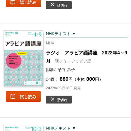
試し読み
品切れ
NHKテキスト ▼
NHK
ラジオ アラビア語講座 2022年4～9
月
話そう！アラビア語
[講師] 榮谷 温子
880
800
定価：
円（本体
円）
2022年03月18日 発売
試し読み
品切れ
NHKテキスト ▼