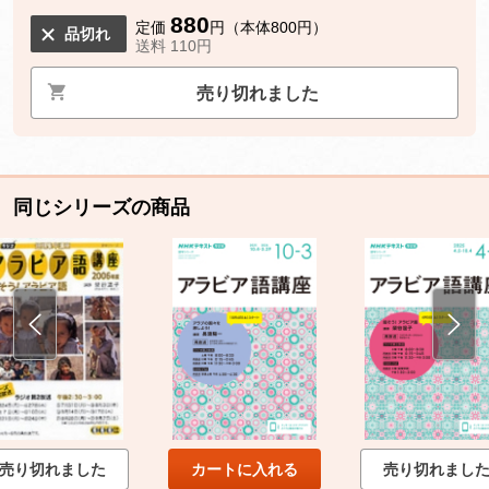
880
定価
円（本体800円）
品切れ
送料 110円
売り切れました
同じシリーズの商品
売り切れました
カートに入れる
売り切れまし