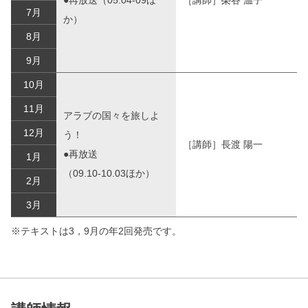
7月
か）
8月
9月
10月
11月
アラブの国々を旅しよ
12月
う！
［講師］長渡 陽一
●再放送
1月
（09.10-10.03ほか）
2月
3月
※テキストは3，9月の年2回発売です。