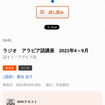
1
試し読み
NHK
ラジオ アラビア語講座 2021年4～9月
話そう！アラビア語
再放送
ラジオ
［講師］ 榮谷 温子
発売日 2021年03月18日
発行：不定期刊
NHKテキスト