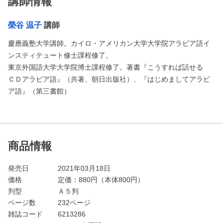
講師情報
榮谷 温子
講師
慶應義塾大学講師。カイロ・アメリカン大学大学院アラビア語イ
ンスティテュート修士課程修了。
東京外国語大学大学院博士課程修了。著書『こうすれば話せる
ＣＤアラビア語』（共著、朝日出版社）、『はじめましてアラビ
ア語』（第三書館）
商品情報
発売日
2021年03月18日
価格
定価：
880
円（本体800円）
判型
Ａ５判
ページ数
232ページ
雑誌コード
6213286