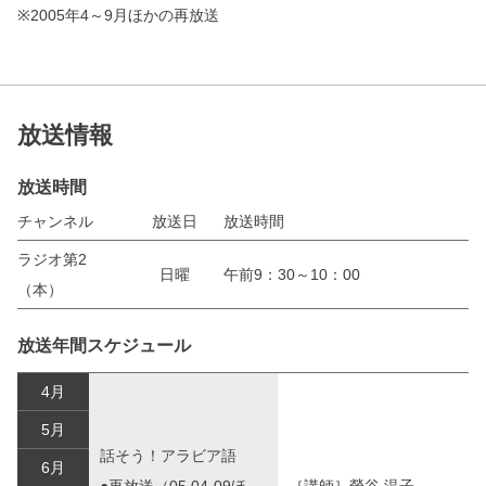
※2005年4～9月ほかの再放送
放送情報
放送時間
チャンネル
放送日
放送時間
ラジオ第2
日曜
午前9：30～10：00
（本）
放送年間スケジュール
4月
5月
話そう！アラビア語
6月
●再放送（05.04-09ほ
［講師］榮谷 温子