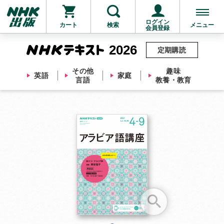
ログイン
カート
検索
メニュー
会員登録
2026
定期購読
その他
趣味
英語
家庭
言語
教養・教育
お支払いに進む
他にも商品を買う