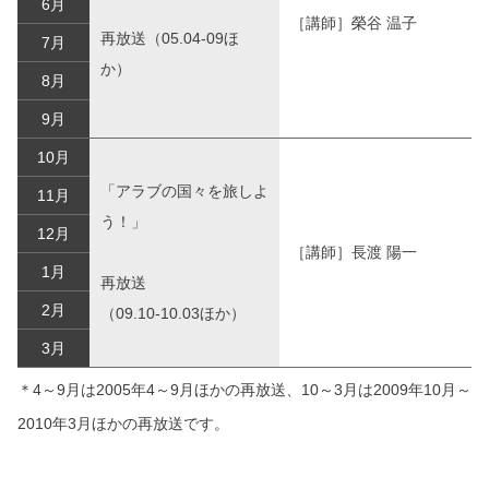
6月
［講師］榮谷 温子
再放送（05.04-09ほ
7月
か）
8月
9月
10月
「アラブの国々を旅しよ
11月
う！」
12月
［講師］長渡 陽一
1月
再放送
2月
（09.10-10.03ほか）
3月
＊4～9月は2005年4～9月ほかの再放送、10～3月は2009年10月～
2010年3月ほかの再放送です。