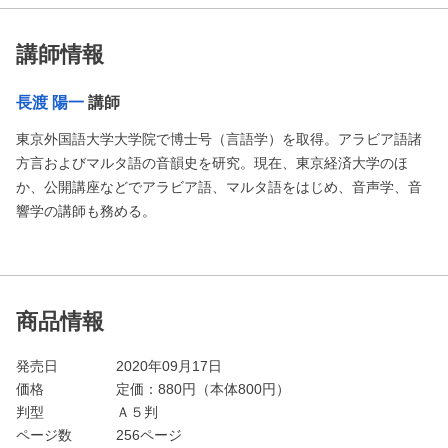
講師情報
長渡 陽一
講師
東京外国語大学大学院で博士号（言語学）を取得。アラビア語諸
方言およびマルタ語の音韻史を研究。現在、東京経済大学のほ
か、公開講座などでアラビア語、マルタ語をはじめ、音声学、音
響学の講師も務める。
商品情報
発売日
2020年09月17日
価格
定価：
880
円（本体800円）
判型
Ａ５判
ページ数
256ページ