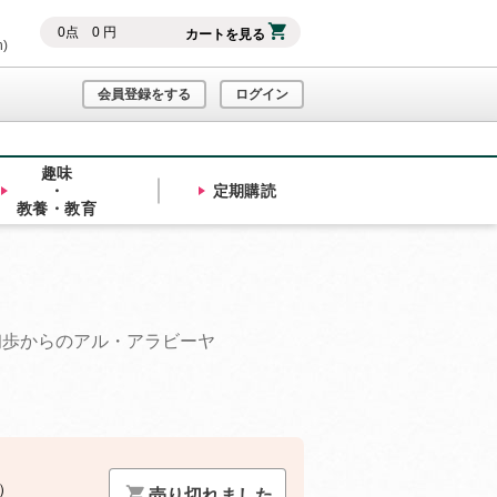
0
点
0
円
カートを見る
h)
会員登録をする
ログイン
趣味
・
定期購読
教養・教育
初歩からのアル・アラビーヤ
）
売り切れました