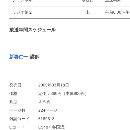
チャンネル
放送日
放送時間
ラジオ第２
土
午前6:00〜午
放送年間スケジュール
新妻仁一
講師
発売日
2009年03月18日
価格
定価：
880
円（本体800円）
判型
Ａ５判
ページ数
224ページ
雑誌コード
6189618
Cコード
C9487(各国語)