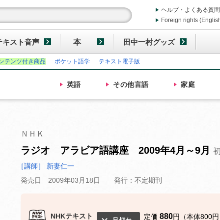
ヘルプ・よくある質問
Foreign rights (Englis
テキスト音声
本
田中一村グッズ
ンテンツ付き商品
ポケット語学
テキスト電子版
英語
その他
言語
家庭
ＮＨＫ
ラジオ アラビア語講座 2009年4月～9月
［講師］ 新妻仁一
発売日 2009年03月18日
発行：不定期刊
NHKテキスト
880
定価
円（本体800円