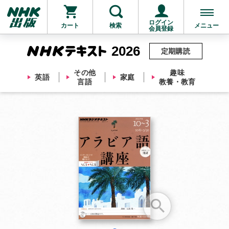
ログイン
カート
検索
メニュー
会員登録
2026
定期購読
その他
趣味
英語
家庭
言語
教養・教育
お支払いに進む
他にも商品を買う