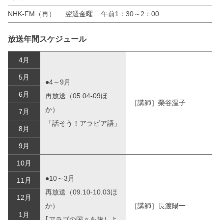
NHK-FM（再）
翌週金曜
午前1：30～2：00
放送年間スケジュール
4月
5月
●4～9月
6月
再放送（05.04-09ほ
［講師］榮谷温子
か）
7月
「話そう！アラビア語」
8月
9月
10月
●10～3月
11月
再放送（09.10-10.03ほ
12月
か）
［講師］長渡陽一
1月
｢アラブの国々を旅しよ