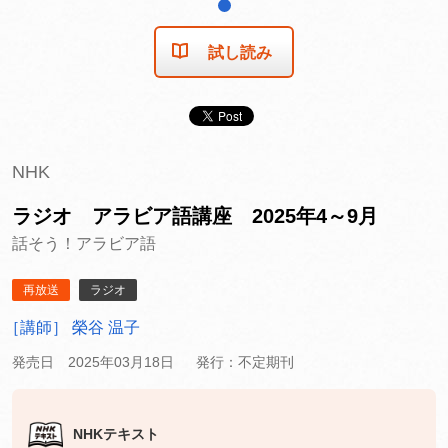
1
試し読み
NHK
ラジオ アラビア語講座 2025年4～9月
話そう！アラビア語
再放送
ラジオ
［講師］ 榮谷 温子
発売日 2025年03月18日
発行：不定期刊
NHKテキスト