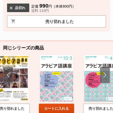
990
定価
円（本体900円）
品切れ
送料 110円
売り切れました
同じシリーズの商品
売り切れました
カートに入れる
売り切れまし