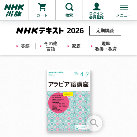
ログイン
カート
検索
メニュー
会員登録
2026
定期購読
その他
趣味
英語
家庭
言語
教養・教育
お支払いに進む
他にも商品を買う