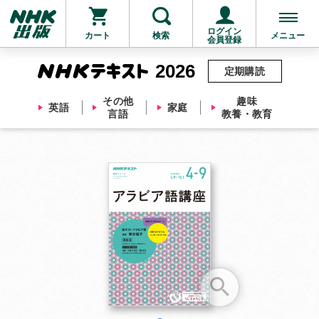
ログイン
カート
検索
メニュー
会員登録
2026
定期購読
その他
趣味
英語
家庭
言語
教養・教育
お支払いに進む
他にも商品を買う