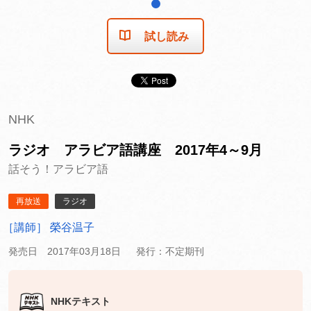
1
試し読み
NHK
ラジオ アラビア語講座 2017年4～9月
話そう！アラビア語
再放送
ラジオ
［講師］ 榮谷温子
発売日 2017年03月18日
発行：不定期刊
NHKテキスト