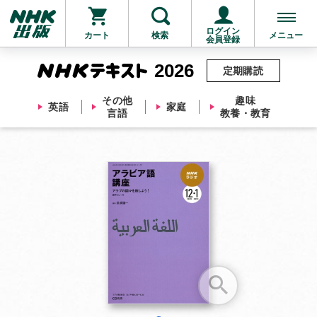
ログイン
カート
検索
メニュー
会員登録
2026
定期購読
その他
趣味
英語
家庭
言語
教養・教育
お支払いに進む
他にも商品を買う