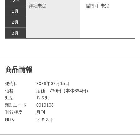
12月
詳細未定
［講師］未定
1月
2月
3月
商品情報
発売日
2026年07月15日
価格
定価：
730
円（本体664円）
判型
Ｂ５判
雑誌コード
0919108
刊行頻度
月刊
NHK
テキスト