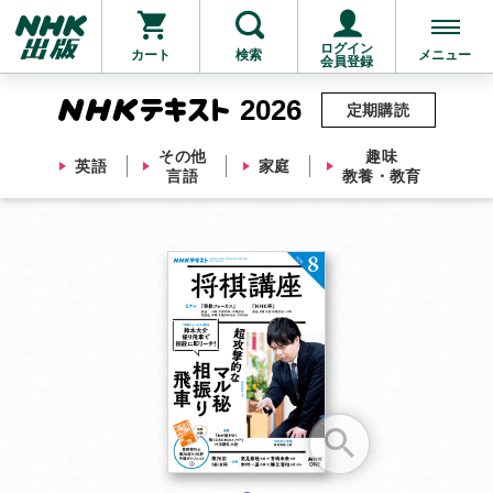
ログイン
カート
検索
メニュー
会員登録
2026
定期購読
その他
趣味
英語
家庭
言語
教養・教育
お支払いに進む
他にも商品を買う