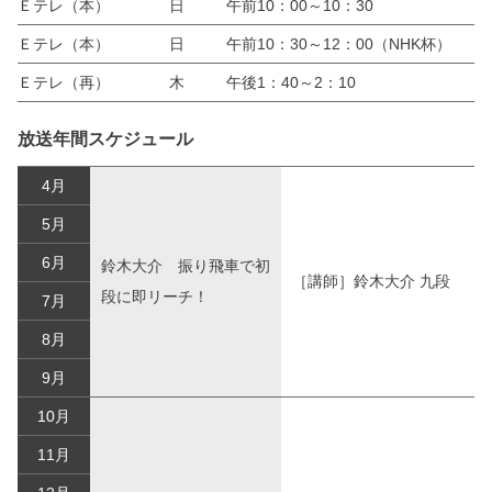
Ｅテレ（本）
日
午前10：00～10：30
Ｅテレ（本）
日
午前10：30～12：00（NHK杯）
Ｅテレ（再）
木
午後1：40～2：10
放送年間スケジュール
4月
5月
6月
鈴木大介 振り飛車で初
［講師］鈴木大介 九段
段に即リーチ！
7月
8月
9月
10月
11月