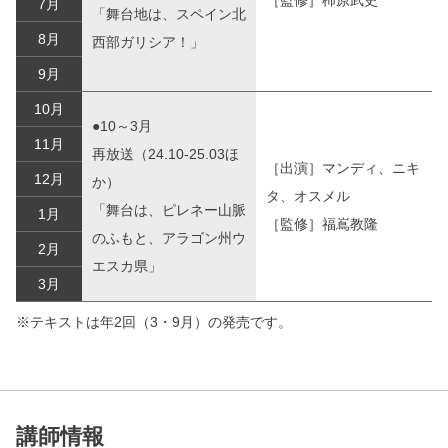
7月
「舞台地は、スペイン北
8月
西部ガリシア！」
9月
10月
●10～3月
11月
再放送（24.10-25.03ほ
［出演］マンディ、ニキ
12月
か）
タ、オスメル
「舞台は、ピレネー山脈
1月
［監修］福嶌教隆
のふもと、アラゴン州ウ
2月
エスカ県」
3月
※テキストは年2回（3・9月）の発売です。
講師情報