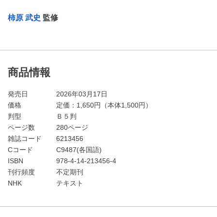
柿原 武史
監修
商品情報
発売日
2026年03月17日
価格
定価：
1,650
円（本体1,500円）
判型
Ｂ５判
ページ数
280ページ
雑誌コード
6213456
Cコード
C9487(各国語)
ISBN
978-4-14-213456-4
刊行頻度
不定期刊
NHK
テキスト