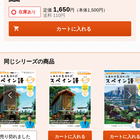
1,650
定価
円（本体1,500円）
在庫あり
送料 110円
カートに入れる
同じシリーズの商品
売り切れました
カートに入れる
カートに入れ