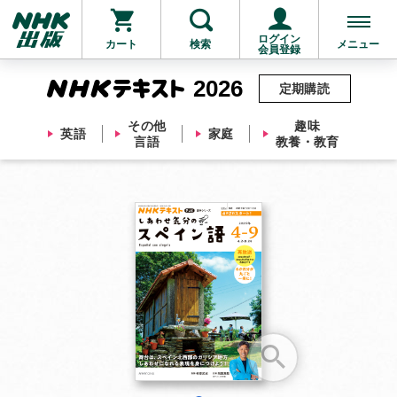
ログイン
カート
検索
メニュー
会員登録
2026
定期購読
その他
趣味
英語
家庭
言語
教養・教育
お支払いに進む
他にも商品を買う