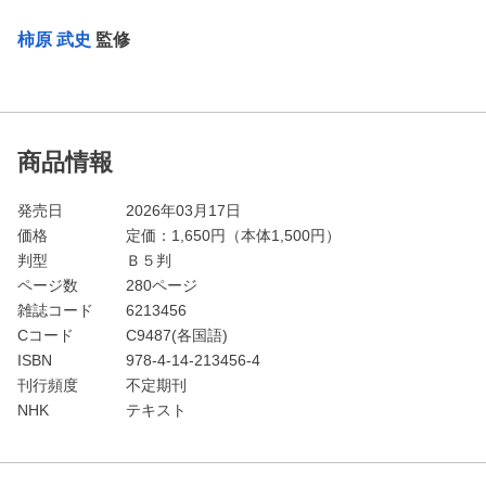
柿原 武史
監修
商品情報
発売日
2026年03月17日
価格
定価：
1,650
円（本体1,500円）
判型
Ｂ５判
ページ数
280ページ
雑誌コード
6213456
Cコード
C9487(各国語)
ISBN
978-4-14-213456-4
刊行頻度
不定期刊
NHK
テキスト