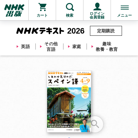
ログイン
カート
検索
メニュー
会員登録
2026
定期購読
その他
趣味
英語
家庭
言語
教養・教育
お支払いに進む
他にも商品を買う