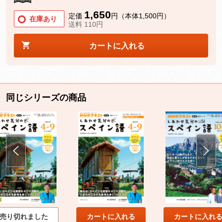
1,650
定価
円（本体1,500円）
在庫あり
送料 110円
カートに入れる
同じシリーズの商品
売り切れました
カートに入れる
カートに入れ