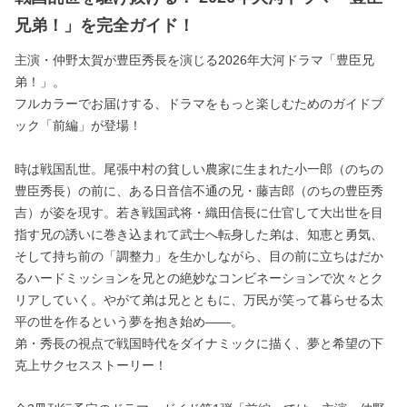
兄弟！」を完全ガイド！
主演・仲野太賀が豊臣秀長を演じる2026年大河ドラマ「豊臣兄
弟！」。
フルカラーでお届けする、ドラマをもっと楽しむためのガイドブ
ック「前編」が登場！
時は戦国乱世。尾張中村の貧しい農家に生まれた小一郎（のちの
豊臣秀長）の前に、ある日音信不通の兄・藤吉郎（のちの豊臣秀
吉）が姿を現す。若き戦国武将・織田信長に仕官して大出世を目
指す兄の誘いに巻き込まれて武士へ転身した弟は、知恵と勇気、
そして持ち前の「調整力」を生かしながら、目の前に立ちはだか
るハードミッションを兄との絶妙なコンビネーションで次々とク
リアしていく。やがて弟は兄とともに、万民が笑って暮らせる太
平の世を作るという夢を抱き始め――。
弟・秀長の視点で戦国時代をダイナミックに描く、夢と希望の下
克上サクセスストーリー！