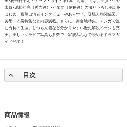
全3冊刊行予定のドラマ・ガイド第1弾「前編」では、主演・仲野
太賀×池松壮亮（秀吉役）×小栗旬（信長役）の撮り下ろし座談を
はじめ、豪華出演者インタビューやあらすじ、登場人物関係図、
美術・衣裳特集など内容満載。さらに、舞台地特集、マンガで読
む秀長の生涯、しつもん箱など分かりやすい歴史解説ページも充
実。美しいグラビア写真も多数で、家族みんなで読めるドラマガ
イド登場！
目次
商品情報