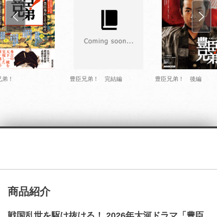
兄弟！
豊臣兄弟！ 完結編
豊臣兄弟！ 後編
商品紹介
戦国乱世を駆け抜ける！ 2026年大河ドラマ「豊臣