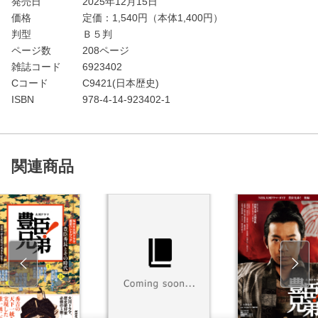
発売日
2025年12月15日
価格
定価：
1,540
円（本体1,400円）
判型
Ｂ５判
ページ数
208ページ
雑誌コード
6923402
Cコード
C9421(日本歴史)
ISBN
978-4-14-923402-1
関連商品