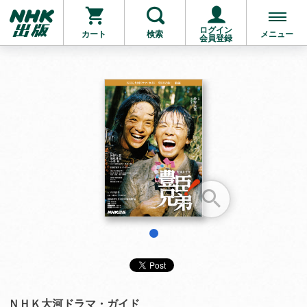
ログイン
カート
検索
メニュー
会員登録
お支払いに進む
他にも商品を買う
1
ＮＨＫ大河ドラマ・ガイド