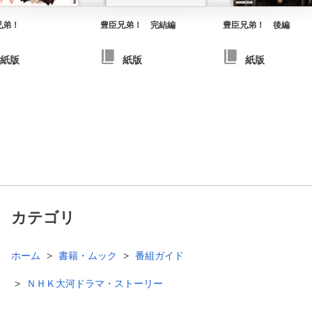
兄弟！
豊臣兄弟！ 完結編
豊臣兄弟！ 後編
紙版
紙版
紙版
カテゴリ
ホーム
書籍・ムック
番組ガイド
ＮＨＫ大河ドラマ・ストーリー