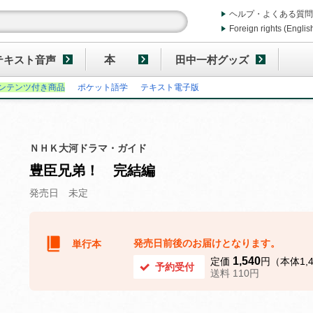
ヘルプ・よくある質問
Foreign rights (Englis
テキスト音声
本
田中一村グッズ
ンテンツ付き商品
ポケット語学
テキスト電子版
ＮＨＫ大河ドラマ・ガイド
豊臣兄弟！ 完結編
発売日 未定
発売日前後のお届けとなります。
単行本
1,540
定価
円（本体1,
予約受付
送料 110円