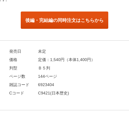
後編・完結編の同時注文はこちらから
発売日
未定
価格
定価：
1,540
円（本体1,400円）
判型
Ｂ５判
ページ数
144ページ
雑誌コード
6923404
Cコード
C9421(日本歴史)