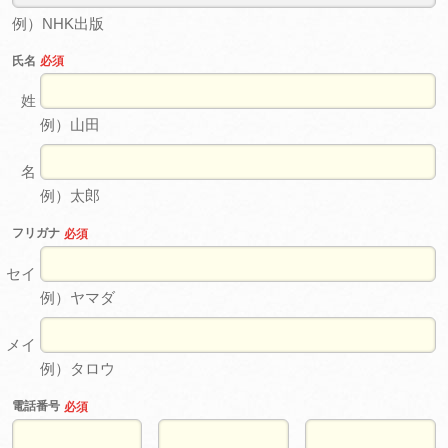
例）NHK出版
氏名
必須
姓
例）山田
名
例）太郎
フリガナ
必須
セイ
例）ヤマダ
メイ
例）タロウ
電話番号
必須