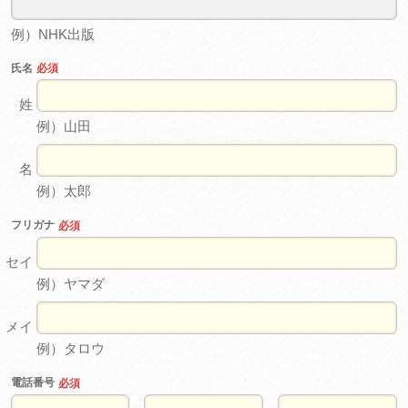
例）NHK出版
氏名
必須
姓
例）山田
名
例）太郎
フリガナ
必須
セイ
例）ヤマダ
メイ
例）タロウ
電話番号
必須