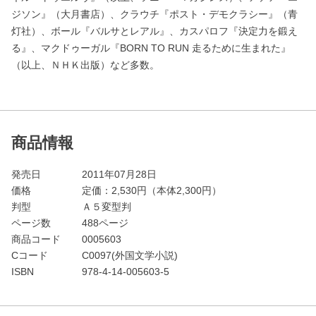
ジソン』（大月書店）、クラウチ『ポスト・デモクラシー』（青
灯社）、ボール『バルサとレアル』、カスパロフ『決定力を鍛え
る』、マクドゥーガル『BORN TO RUN 走るために生まれた』
（以上、ＮＨＫ出版）など多数。
商品情報
発売日
2011年07月28日
価格
定価：
2,530
円（本体2,300円）
判型
Ａ５変型判
ページ数
488ページ
商品コード
0005603
Cコード
C0097(外国文学小説)
ISBN
978-4-14-005603-5