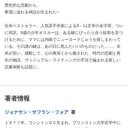
歴史的な悲劇から、
希望に溢れる神話が生まれた─
全米ベストセラー、人気若手作家による9・11文学の金字塔、つい
に邦訳。9歳の少年オスカーは、ある鍵にぴったり合う錠前を見つ
けるために、ママには内緒でニューヨークじゅうを探しまわって
いる。その謎の鍵は、あの日に死んだパパのものだった……。全
米が笑い、感動して、心の奥深くから癒された、時代の悲劇と再
生の物語。ヴィジュアル・ライティングの手法で編まれる新しい
読書体験も話題に。
著者情報
ジョナサン・サフラン・フォア
著
１９７７年、ワシントンＤＣ生まれ。プリンストン大学在学中に