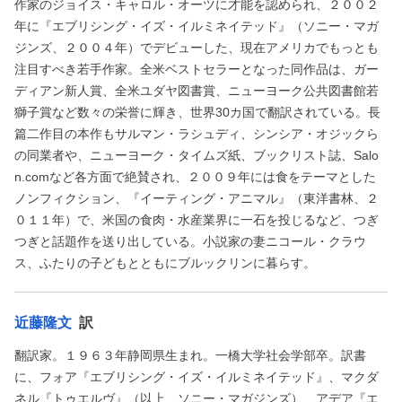
作家のジョイス・キャロル・オーツに才能を認められ、２００２
年に『エブリシング・イズ・イルミネイテッド』（ソニー・マガ
ジンズ、２００４年）でデビューした、現在アメリカでもっとも
注目すべき若手作家。全米ベストセラーとなった同作品は、ガー
ディアン新人賞、全米ユダヤ図書賞、ニューヨーク公共図書館若
獅子賞など数々の栄誉に輝き、世界30カ国で翻訳されている。長
篇二作目の本作もサルマン・ラシュディ、シンシア・オジックら
の同業者や、ニューヨーク・タイムズ紙、ブックリスト誌、Salo
n.comなど各方面で絶賛され、２００９年には食をテーマとした
ノンフィクション、『イーティング・アニマル』（東洋書林、２
０１１年）で、米国の食肉・水産業界に一石を投じるなど、つぎ
つぎと話題作を送り出している。小説家の妻ニコール・クラウ
ス、ふたりの子どもとともにブルックリンに暮らす。
近藤隆文
訳
翻訳家。１９６３年静岡県生まれ。一橋大学社会学部卒。訳書
に、フォア『エブリシング・イズ・イルミネイテッド』、マクダ
ネル『トゥエルヴ』（以上、ソニー・マガジンズ）、アデア『エ