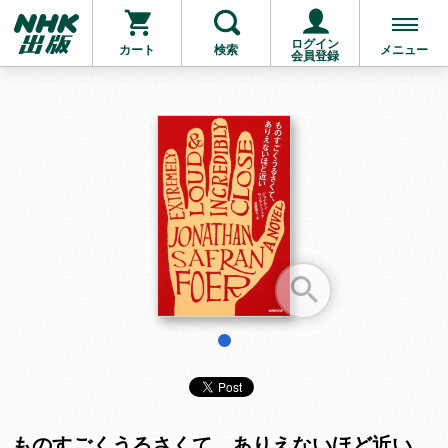
ログイン
カート
検索
メニュー
会員登録
お支払いに進む
他にも商品を買う
1
ものすごくうるさくて、ありえないほど近い