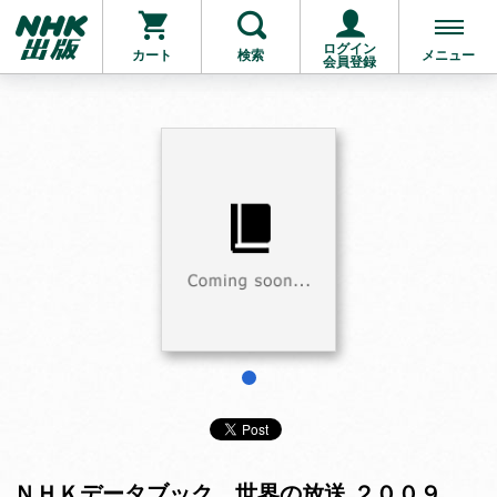
ログイン
カート
検索
メニュー
会員登録
お支払いに進む
他にも商品を買う
1
ＮＨＫデータブック 世界の放送 ２００９