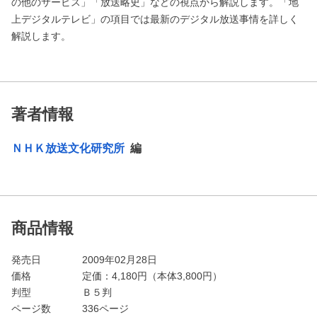
の他のサービス」「放送略史」などの視点から解説します。「地
上デジタルテレビ」の項目では最新のデジタル放送事情を詳しく
解説します。
著者情報
ＮＨＫ放送文化研究所
編
商品情報
発売日
2009年02月28日
価格
定価：
4,180
円（本体3,800円）
判型
Ｂ５判
ページ数
336ページ