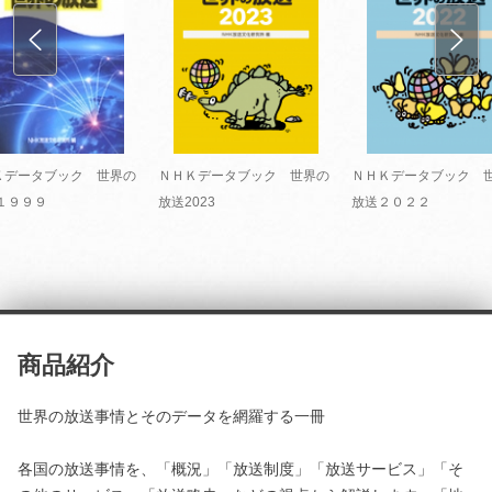
Ｋデータブック 世界の
ＮＨＫデータブック 世界の
ＮＨＫデータブック 
 １９９９
放送2023
放送２０２２
商品紹介
世界の放送事情とそのデータを網羅する一冊
各国の放送事情を、「概況」「放送制度」「放送サービス」「そ