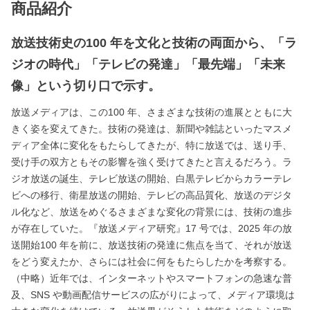
商品紹介
放送技術史の100 年を文化と技術の両面から、「ラ
ジオの時代」「テレビの発達」「最先端」「未来
像」という切り口で示す。
放送メディアは、この100 年、さまざまな技術の進展とともに大
きく姿を変えてきた。技術の発達は、新聞や雑誌といったマスメ
ディア全体に変化をもたらしてきたが、特に放送では、送り手、
受け手の双方ともその影響を強く受けてきたと言えるだろう。ラ
ジオ放送の誕生、テレビ放送の開始、白黒テレビからカラーテレ
ビへの移行、衛星放送の開始、テレビの高品質化、放送のデジタ
ル化など、放送をめぐるさまざまな変化の背景には、技術の進歩
が存在していた。『放送メディア研究』17 号では、2025 年の放
送開始100 年を前に、放送技術の発達に焦点を当て、それが放送
をどう変えたか、さらには社会に何をもたらしたかを考察する。
（中略）近年では、インターネットやスマートフォンの急速な普
及、SNS や動画配信サービスの広がりによって、メディア環境は