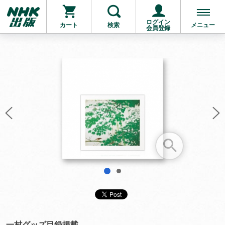
ログイン
カート
検索
メニュー
会員登録
お支払いに進む
他にも商品を買う
1
2
一村グッズ目録掲載