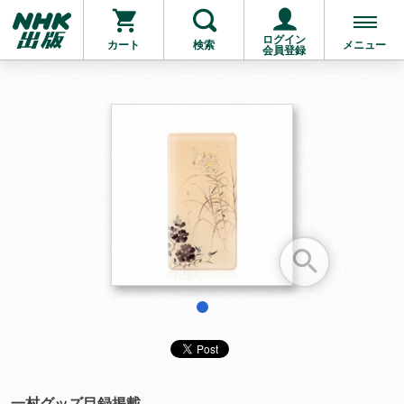
ログイン
カート
検索
メニュー
会員登録
お支払いに進む
他にも商品を買う
1
一村グッズ目録掲載