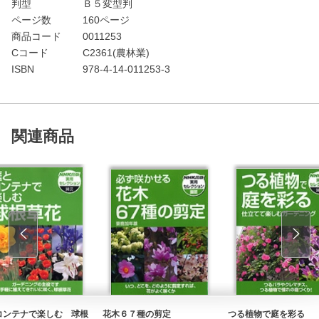
判型
Ｂ５変型判
ページ数
160ページ
商品コード
0011253
Cコード
C2361(農林業)
ISBN
978-4-14-011253-3
関連商品
コンテナで楽しむ 球根
花木６７種の剪定
つる植物で庭を彩る