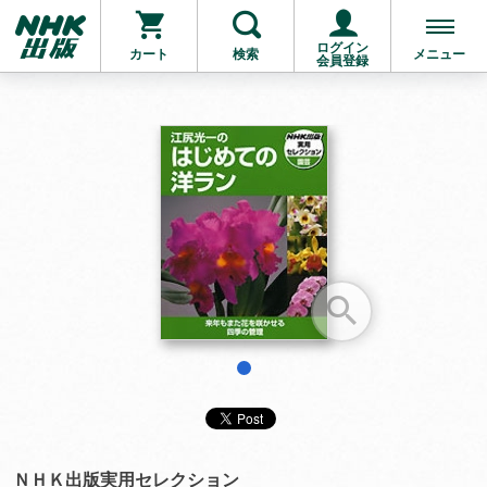
ログイン
カート
検索
メニュー
会員登録
お支払いに進む
他にも商品を買う
1
ＮＨＫ出版実用セレクション