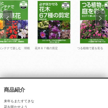
コンテナで楽しむ 球根
花木６７種の剪定
つる植物で庭を彩る
商品紹介
来年もまたすてきな
花を咲かせよう