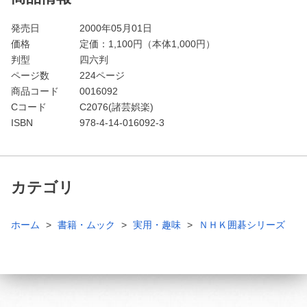
発売日
2000年05月01日
価格
定価：
1,100
円（本体1,000円）
判型
四六判
ページ数
224ページ
商品コード
0016092
Cコード
C2076(諸芸娯楽)
ISBN
978-4-14-016092-3
カテゴリ
ホーム
書籍・ムック
実用・趣味
ＮＨＫ囲碁シリーズ