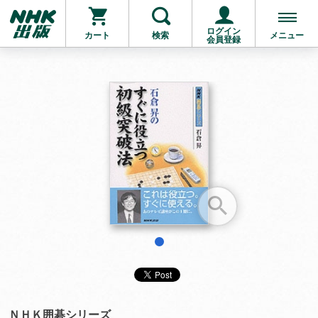
ログイン
カート
検索
メニュー
会員登録
お支払いに進む
他にも商品を買う
1
ＮＨＫ囲碁シリーズ