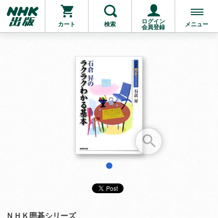
ログイン
カート
検索
メニュー
会員登録
お支払いに進む
他にも商品を買う
1
ＮＨＫ囲碁シリーズ