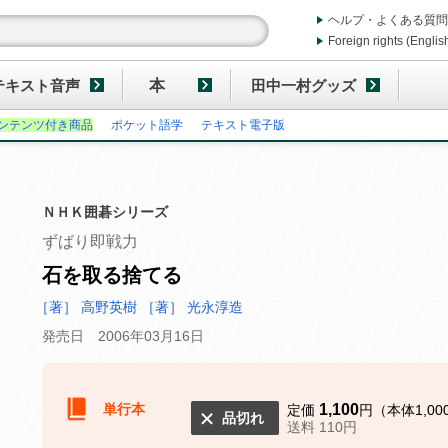
ヘルプ・よくある質問
Foreign rights (Englis
テキスト音声
本
田中一村グッズ
ンテンツ付き商品
ポケット語学
テキスト電子版
ＮＨＫ囲碁シリーズ
ずばり即戦力
石を取る捨てる
［著］ 高野英樹
［著］ 光永淳造
発売日 2006年03月16日
単行本
1,100
定価
円（本体1,00
品切れ
送料 110円