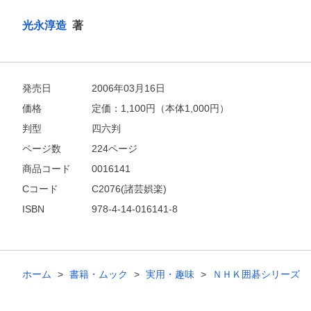
光永淳造
著
他にも商品を買う
発売日
2006年03月16日
価格
定価：
1,100
円（本体1,000円）
判型
四六判
ページ数
224ページ
商品コード
0016141
Cコード
C2076(諸芸娯楽)
ISBN
978-4-14-016141-8
ホーム
書籍・ムック
実用・趣味
ＮＨＫ囲碁シリーズ