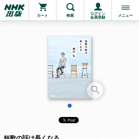
ログイン
カート
検索
メニュー
会員登録
お支払いに進む
他にも商品を買う
1
短歌の話は長くなる