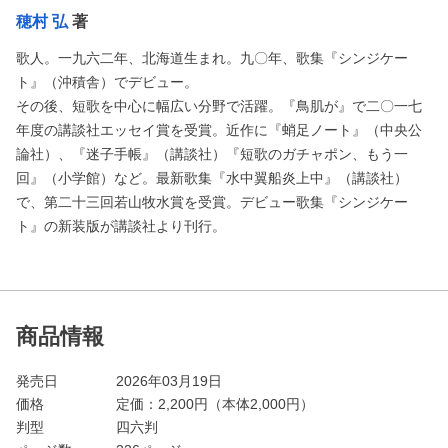
穂村 弘
著
歌人。一九六二年、北海道生まれ。九〇年、歌集『シンジケー
ト』（沖積舎）でデビュー。
その後、短歌を中心に幅広い分野で活躍。『鳥肌が』で二〇一七
年度の講談社エッセイ賞を受賞。近作に『蛸足ノート』（中央公
論社）、『迷子手帳』（講談社）『短歌のガチャポン、もう一
回』（小学館）など。最新歌集『水中翼船炎上中』（講談社）
で、第二十三回若山牧水賞を受賞。デビュー歌集『シンジケー
ト』の新装版が講談社より刊行。
商品情報
発売日
2026年03月19日
価格
定価：
2,200
円（本体2,000円）
判型
四六判