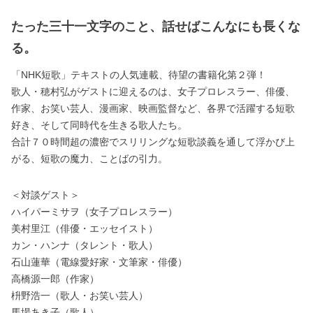
たった三十一文字のこと、話せばこんなにも長くな
る。
「NHK短歌」テキストの人気連載、待望の書籍化第２弾！
歌人・穂村弘がゲストに迎えるのは、女子プロレスラー、俳優、
作家、お笑い芸人、漫画家、映画監督など、各界で活躍する短歌
好き、そして同時代を生きる歌人たち。
合計７０時間超の濃密でスリリングな短歌談義を通して浮かび上
がる、短歌の魔力、ことばの引力。
＜対談ゲスト＞
ハイパーミサヲ（女子プロレスラー）
美村里江（俳優・エッセイスト）
カン・ハンナ（タレント・歌人）
石山蓮華（電線愛好家・文筆家・俳優）
高橋源一郎（作家）
枡野浩一（歌人・お笑い芸人）
馬場あき子（歌人）