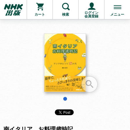
ログイン
カート
検索
メニュー
会員登録
お支払いに進む
他にも商品を買う
1
南イタリア お料理歳時記