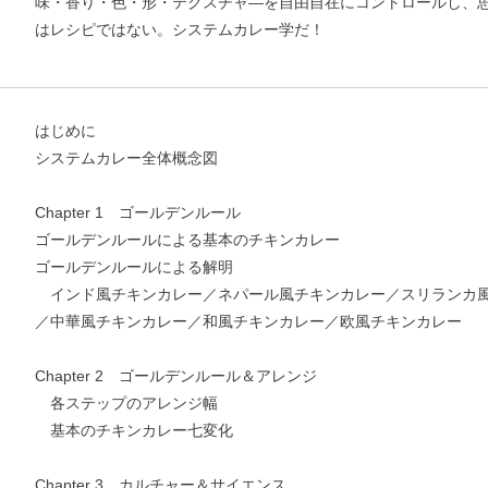
味・香り・色・形・テクスチャ―を自由自在にコントロールし、
はレシピではない。システムカレー学だ！
はじめに
システムカレー全体概念図
Chapter 1 ゴールデンルール
ゴールデンルールによる基本のチキンカレー
ゴールデンルールによる解明
インド風チキンカレー／ネパール風チキンカレー／スリランカ風
／中華風チキンカレー／和風チキンカレー／欧風チキンカレー
Chapter 2 ゴールデンルール＆アレンジ
各ステップのアレンジ幅
基本のチキンカレー七変化
Chapter 3 カルチャー＆サイエンス