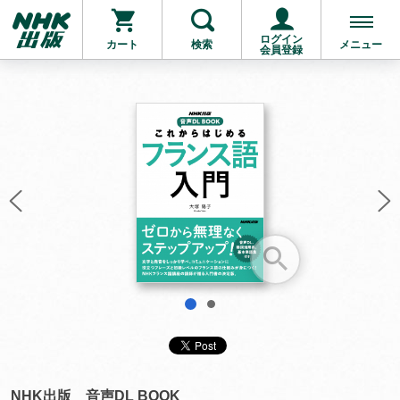
ログイン
カート
検索
メニュー
会員登録
お支払いに進む
他にも商品を買う
1
2
NHK出版 音声DL BOOK