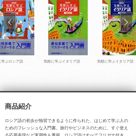
に学ぶロシア語
気軽に学ぶイタリア語
気軽に学ぶイタリア語
商品紹介
ロシア語の初歩が独習できるように作られた、はじめて学ぶ人の
ためのフレッシュな入門書。旅行やビジネスのために、すぐ使え
る応用表現など実用性も重視。ロシア語はすべてフリガナ付き。