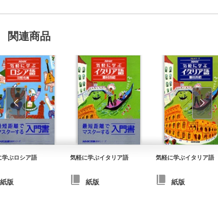
関連商品
に学ぶロシア語
気軽に学ぶイタリア語
気軽に学ぶイタリア語
紙版
紙版
紙版