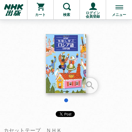
ログイン
カート
検索
メニュー
会員登録
お支払いに進む
他にも商品を買う
1
カセットテープ ＮＨＫ