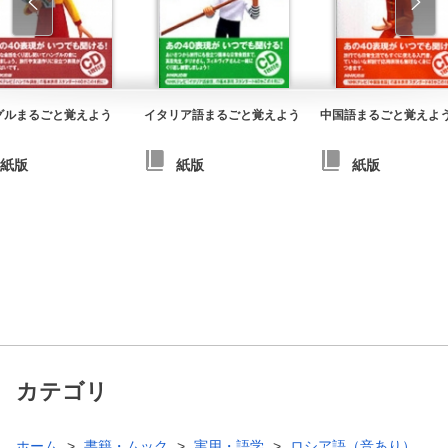
グルまるごと覚えよう
イタリア語まるごと覚えよう
中国語まるごと覚えよ
紙版
紙版
紙版
カテゴリ
ホーム
書籍・ムック
実用・語学
ロシア語（音あり）