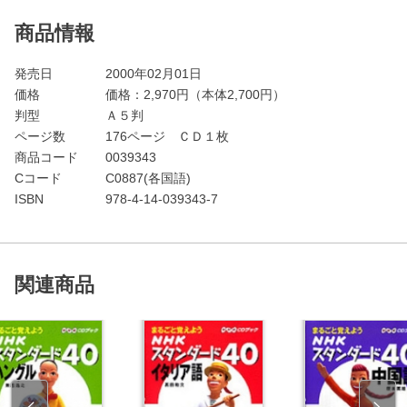
商品情報
発売日
2000年02月01日
価格
価格：
2,970
円（本体2,700円）
判型
Ａ５判
ページ数
176ページ ＣＤ１枚
商品コード
0039343
Cコード
C0887(各国語)
ISBN
978-4-14-039343-7
関連商品