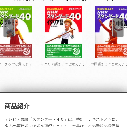
グルまるごと覚えよう
イタリア語まるごと覚えよう
中国語まるごと覚えよ
商品紹介
テレビ７言語「スタンダード４０」は、番組・テキストともに、
多くの視聴者・読者を獲得しました。本書は、その番組の雰囲気