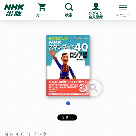
ログイン
カート
検索
メニュー
会員登録
お支払いに進む
他にも商品を買う
1
ＮＨＫＣＤブック