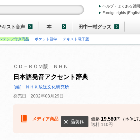
ヘルプ・よくある質問
Foreign rights (Englis
テキスト音声
本
田中一村グッズ
ンテンツ付き商品
ポケット語学
テキスト電子版
ＣＤ－ＲＯＭ版 ＮＨＫ
日本語発音アクセント辞典
［編］ ＮＨＫ放送文化研究所
発売日 2002年03月29日
メディア商品
19,580
価格
円（本体17,
品切れ
送料 110円