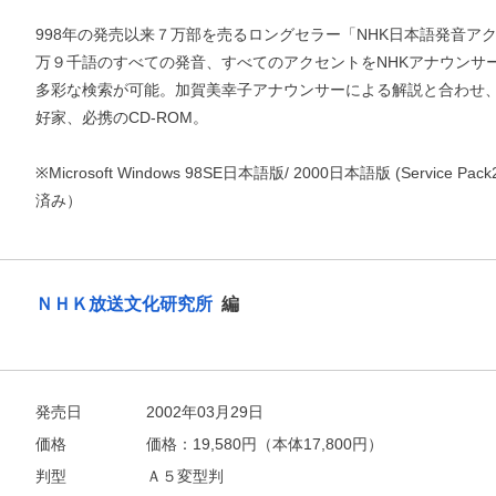
998年の発売以来７万部を売るロングセラー「NHK日本語発音ア
万９千語のすべての発音、すべてのアクセントをNHKアナウンサー
多彩な検索が可能。加賀美幸子アナウンサーによる解説と合わせ
好家、必携のCD-ROM。
※Microsoft Windows 98SE日本語版/ 2000日本語版 (Service Pa
済み）
お支払いに進む
ＮＨＫ放送文化研究所
編
他にも商品を買う
発売日
2002年03月29日
価格
価格：
19,580
円（本体17,800円）
判型
Ａ５変型判