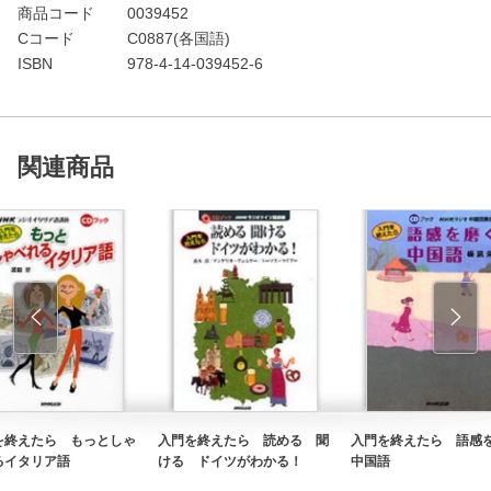
商品コード
0039452
Cコード
C0887(各国語)
ISBN
978-4-14-039452-6
関連商品
を終えたら もっとしゃ
入門を終えたら 読める 聞
入門を終えたら 語感
るイタリア語
ける ドイツがわかる！
中国語