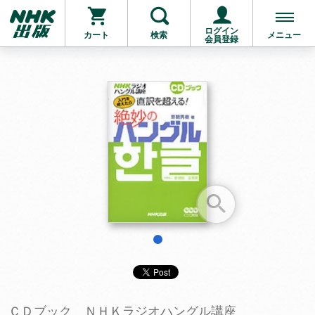
ログイン
カート
検索
メニュー
会員登録
お支払いに進む
他にも商品を買う
1
ＣＤブック ＮＨＫラジオハングル講座