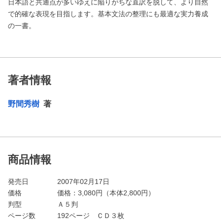
日本語と共通点が多いゆえに陥りがちな直訳を脱して、より自然
で的確な表現を目指します。基本文法の整理にも最適な実力養成
の一書。
著者情報
野間秀樹
著
商品情報
発売日
2007年02月17日
価格
価格：
3,080
円（本体2,800円）
判型
Ａ５判
ページ数
192ページ ＣＤ３枚