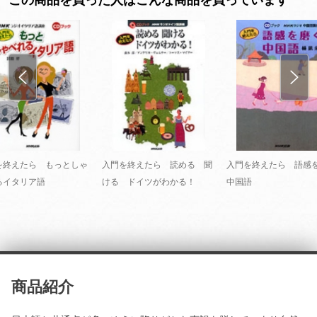
を終えたら もっとしゃ
入門を終えたら 読める 聞
入門を終えたら 語感
るイタリア語
ける ドイツがわかる！
中国語
商品紹介