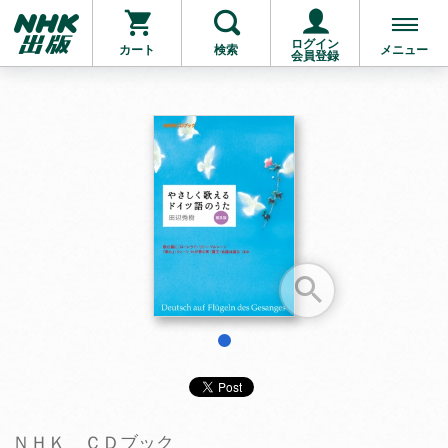
ログイン
カート
検索
メニュー
会員登録
お支払いに進む
他にも商品を買う
1
ＮＨＫ ＣＤブック