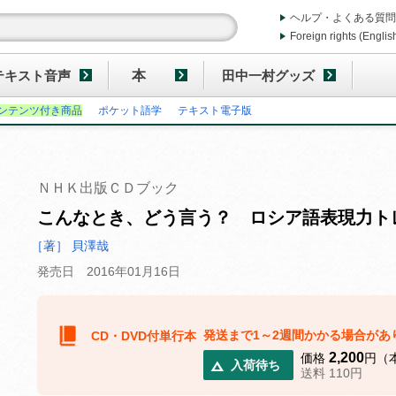
ヘルプ・よくある質問
Foreign rights (Englis
テキスト音声
本
田中一村グッズ
ンテンツ付き商品
ポケット語学
テキスト電子版
ＮＨＫ出版ＣＤブック
こんなとき、どう言う？ ロシア語表現力ト
［著］ 貝澤哉
発売日 2016年01月16日
発送まで1～2週間かかる場合があ
CD・DVD付単行本
2,200
価格
円（本
入荷待ち
送料 110円