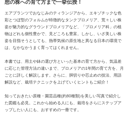
想の株への育て方まで一挙伝授！
エアプランツでおなじみのティランジアから、エキゾチックな色
彩とつぼ型のフォルムが特徴的なタンクブロメリア、荒々しい株
姿が魅力的なグラウンドブロメリアなど、「ブロメリア科」の植
物はどれも個性豊かで、見どころも豊富。しかし、いざ美しい株
姿を目指そうとしても、熱帯気候の原生地と異なる日本の環境で
は、なかなかうまく育ってはくれません。
本書では、用土や鉢の選び方といった基本の育て方から、気温差
に応じた管理方法の違いまで、ブロメリアの1年間の育て方を、月
ごとに詳しく解説します。さらに、胴切りや芯止めの技法、用語
解説など、栽培テクニックを上げていくヒントもご紹介！
知っておきたい原種・園芸品種(約80種類)を美しい写真で紹介し
た図鑑も必見。これから始める人にも、栽培をさらにステップア
ップしたい人にも、おすすめの一冊です。