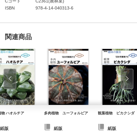
Cコード
C2361(農林業)
ISBN
978-4-14-040313-6
関連商品
植物 ハオルチア
多肉植物 ユーフォルビア
観葉植物 ビカクシダ
紙版
紙版
紙版