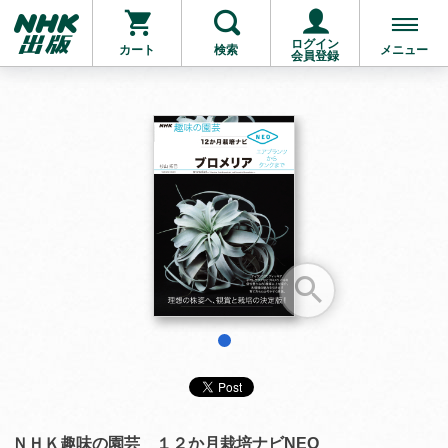
ログイン
カート
検索
メニュー
会員登録
お支払いに進む
他にも商品を買う
1
ＮＨＫ趣味の園芸 １２か月栽培ナビNEO