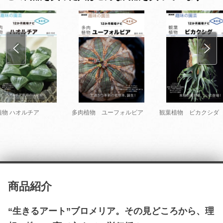
植物 ハオルチア
多肉植物 ユーフォルビア
観葉植物 ビカクシダ
商品紹介
“生きるアート”ブロメリア。その見どころから、理