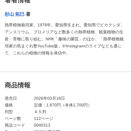
著者情報
杉山 拓巳
著
熱帯植物栽培家。1978年、愛知県生まれ。愛知県でビカクシダ、
アンスリウム、ブロメリアなど数多くの熱帯植物、観葉植物の生
産・育種に取り組む。NHK「趣味の園芸」のほか、「熱帯植物栽
培家の気まぐれ塾YouTube版」やInstagramのライブなども通じ
て、これらの植物の情報を発信中。
商品情報
発売日
2026年03月18日
価格
定価：
1,870
円（本体1,700円）
判型
Ａ５判
ページ数
112ページ
商品コード
0040313