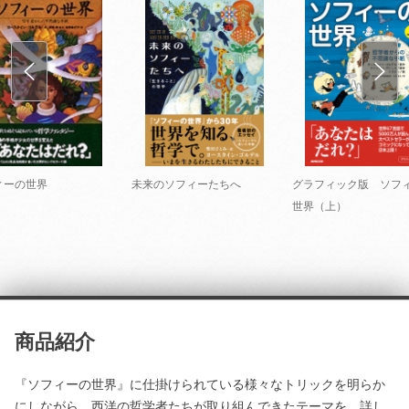
ィーの世界
未来のソフィーたちへ
グラフィック版 ソフ
世界（上）
商品紹介
『ソフィーの世界』に仕掛けられている様々なトリックを明らか
にしながら、西洋の哲学者たちが取り組んできたテーマを、詳し