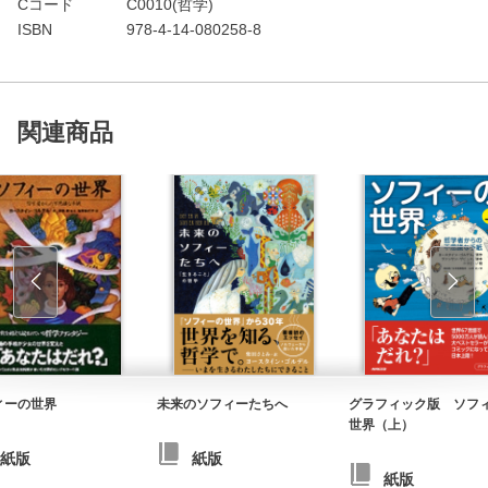
Cコード
C0010(哲学)
ISBN
978-4-14-080258-8
関連商品
ィーの世界
未来のソフィーたちへ
グラフィック版 ソフ
世界（上）
紙版
紙版
紙版