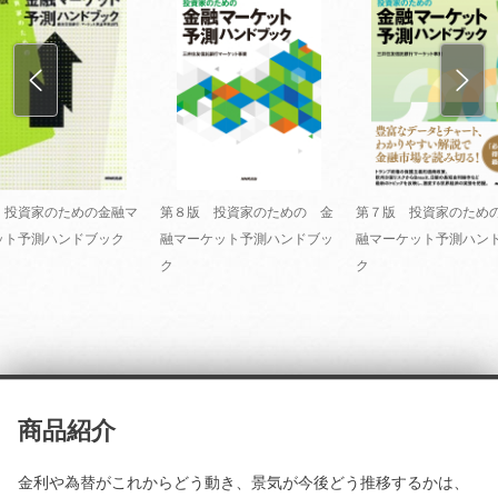
 投資家のための金融マ
第８版 投資家のための 金
第７版 投資家のため
ット予測ハンドブック
融マーケット予測ハンドブッ
融マーケット予測ハン
ク
ク
商品紹介
金利や為替がこれからどう動き、景気が今後どう推移するかは、