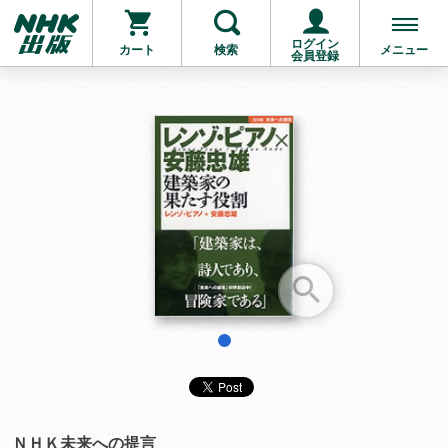
ログイン
カート
検索
メニュー
会員登録
お支払いに進む
他にも商品を買う
1
ＮＨＫ未来への提言