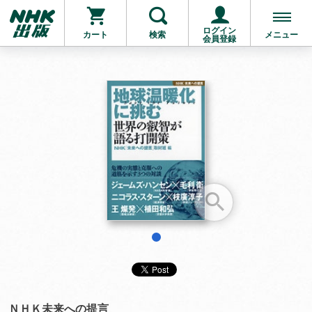
ログイン
カート
検索
メニュー
会員登録
お支払いに進む
他にも商品を買う
1
ＮＨＫ未来への提言