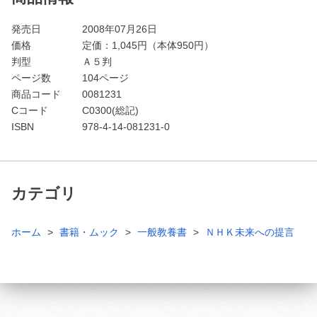
発売日
2008年07月26日
価格
定価：
1,045
円（本体950円）
判型
Ａ５判
ページ数
104ページ
商品コード
0081231
Cコード
C0300(総記)
ISBN
978-4-14-081231-0
カテゴリ
ホーム
書籍・ムック
一般教養書
ＮＨＫ未来への提言