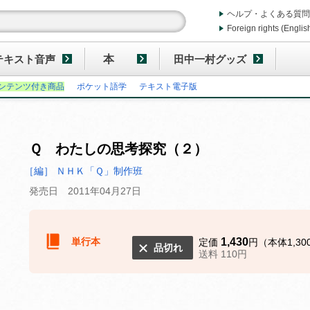
ヘルプ・よくある質問
Foreign rights (Englis
テキスト音声
本
田中一村グッズ
ンテンツ付き商品
ポケット語学
テキスト電子版
Ｑ わたしの思考探究（２）
［編］ ＮＨＫ「Ｑ」制作班
発売日 2011年04月27日
単行本
1,430
定価
円（本体1,30
品切れ
送料 110円