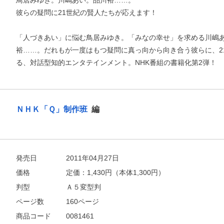
鳥居みゆき。川嶋あい。品川裕……。
彼らの疑問に21世紀の賢人たちが応えます！
「人づきあい」に悩む鳥居みゆき。「みなの幸せ」を求める川嶋
裕……。だれもが一度はもつ疑問に真っ向から向き合う彼らに、2
る、対話型知的エンタテインメント。NHK番組の書籍化第2弾！
ＮＨＫ「Ｑ」制作班
編
お支払いに進む
他にも商品を買う
発売日
2011年04月27日
価格
定価：
1,430
円（本体1,300円）
判型
Ａ５変型判
ページ数
160ページ
商品コード
0081461