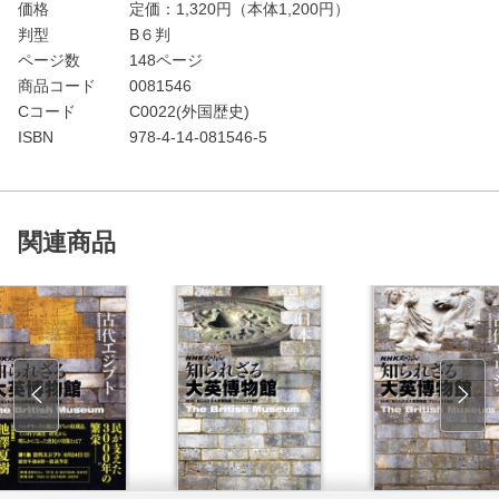
価格
定価：
1,320
円（本体1,200円）
判型
B６判
ページ数
148ページ
商品コード
0081546
Cコード
C0022(外国歴史)
ISBN
978-4-14-081546-5
関連商品