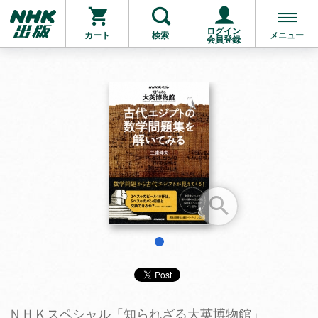
ログイン
カート
検索
メニュー
会員登録
お支払いに進む
他にも商品を買う
1
ＮＨＫスペシャル「知られざる大英博物館」