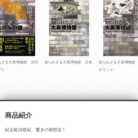
れざる大英博物館 古代
知られざる大英博物館 日本
知られざる大英博物館
プト
ギリシャ
商品紹介
紀元前16世紀、驚きの発想法！