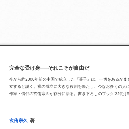
完全な受け身──それこそが自由だ
今から約2300年前の中国で成立した『荘子』は、一切をあるが
立すると説く。禅の成立に大きな役割を果たし、今なお多くの人
作家・僧侶の玄侑宗久が存分に語る。書き下ろしのブックス特別
お支払いに進む
玄侑宗久
著