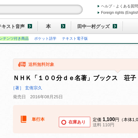
ヘルプ・よくある質問
Foreign rights (Englis
テキスト音声
本
田中一村グッズ
ンテンツ付き商品
ポケット語学
テキスト電子版
送料無料対象
ＮＨＫ「１００分ｄｅ名著」ブックス 荘子
［著］ 玄侑宗久
発売日 2016年08月25日
単行本
1,100
定価
円（本体1,
在庫あり
送料 110円