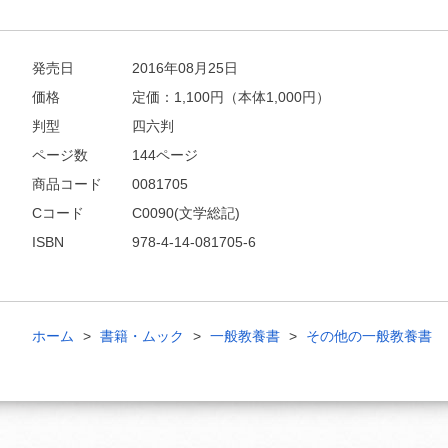
他にも商品を買う
発売日
2016年08月25日
価格
定価：
1,100
円（本体1,000円）
判型
四六判
ページ数
144ページ
商品コード
0081705
Cコード
C0090(文学総記)
ISBN
978-4-14-081705-6
ホーム
書籍・ムック
一般教養書
その他の一般教養書