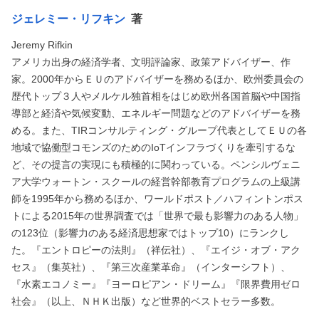
ジェレミー・リフキン
著
Jeremy Rifkin
アメリカ出身の経済学者、文明評論家、政策アドバイザー、作
家。2000年からＥＵのアドバイザーを務めるほか、欧州委員会の
歴代トップ３人やメルケル独首相をはじめ欧州各国首脳や中国指
導部と経済や気候変動、エネルギー問題などのアドバイザーを務
める。また、TIRコンサルティング・グループ代表としてＥＵの各
地域で協働型コモンズのためのIoTインフラづくりを牽引するな
ど、その提言の実現にも積極的に関わっている。ペンシルヴェニ
ア大学ウォートン・スクールの経営幹部教育プログラムの上級講
師を1995年から務めるほか、ワールドポスト／ハフィントンポス
トによる2015年の世界調査では「世界で最も影響力のある人物」
の123位（影響力のある経済思想家ではトップ10）にランクし
た。『エントロピーの法則』（祥伝社）、『エイジ・オブ・アク
セス』（集英社）、『第三次産業革命』（インターシフト）、
『水素エコノミー』『ヨーロピアン・ドリーム』『限界費用ゼロ
社会』（以上、ＮＨＫ出版）など世界的ベストセラー多数。