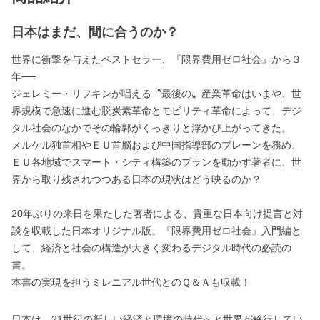
日本はまだ、間に合うのか？
世界に衝撃を与えたベストセラー、『限界費用ゼロ社会』から３
年──
ジェレミー・リフキンが唱える〝最後の〟産業革命はいまや、世
界規模で急速に進む脱炭素革命とモビリティ革命によって、デジ
タル社会のなかでその輪郭がくっきりと浮かび上がってきた。
メルケル独首相やＥＵ首脳および中国指導部のブレーンを務め、
ＥＵ各地域でスマート・シティ構築のプランを動かす著者に、世
界から取り残されつつある日本の現状はどう映るのか？
20年ぶりの来日を果たした著者による、貴重な日本向け提言と対
談を収載した日本オリジナル版。『限界費用ゼロ社会』入門編と
して、経済と社会の構造が大きく変わるデジタル時代の必読の
書。
本書の実現を担うミレニアル世代とのＱ＆Ａも収載！
日本は、21世紀の新しい経済と環境の時代へと世界が移行してい