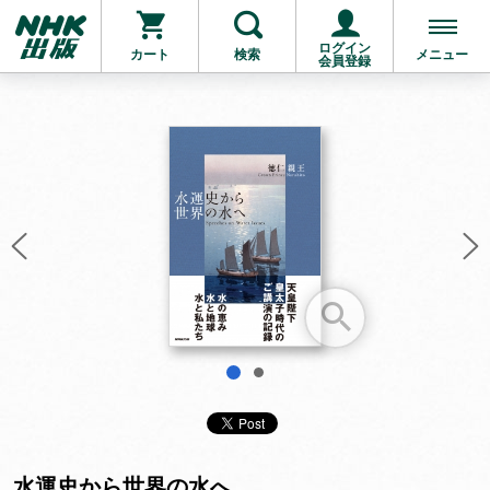
ログイン
カート
検索
メニュー
会員登録
お支払いに進む
他にも商品を買う
1
2
水運史から世界の水へ