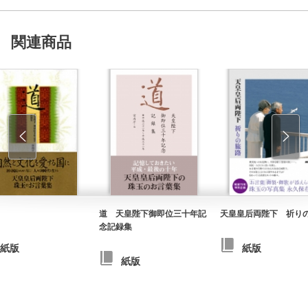
関連商品
道 天皇陛下御即位三十年記
天皇皇后両陛下 祈り
念記録集
紙版
紙版
紙版