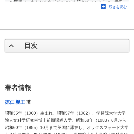
水問題は、あたかも水がどこにでも流れていくように、世界
続きを読む
の紛争、貧困、環境、農業、エネルギー、教育、ジェンダー
などさまざまな分野に縦横無尽に関わってきます。（中略）
水を通してこれらの問題に関心を持つことができたことは私
にとりとても有意義であり、私の視野を大きく広げてくれた
「水」に感謝しています。
目次
著者情報
徳仁 親王
著
昭和35年（1960）生まれ。昭和57年（1982）、学習院大学大学
院人文科学研究科博士前期課程入学。昭和58年（1983）6月から
昭和60年（1985）10月まで英国に滞在し、オックスフォード大学