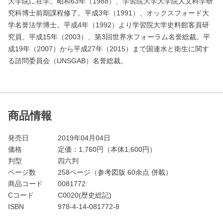
大学院に在学。昭和63年（1988）、学習院大学大学院人文科学研
究科博士前期課程修了。平成3年（1991）、オックスフォード大
学名誉法学博士。平成4年（1992）より学習院大学史料館客員研
究員。平成15年（2003）、第3回世界水フォーラム名誉総裁。平
成19年（2007）から平成27年（2015）まで国連水と衛生に関す
る諮問委員会（UNSGAB）名誉総裁。
商品情報
発売日
2019年04月04日
価格
定価：
1,760
円（本体1,600円）
判型
四六判
ページ数
258ページ（参考図版 60余点 併載）
商品コード
0081772
Cコード
C0020(歴史総記)
ISBN
978-4-14-081772-8