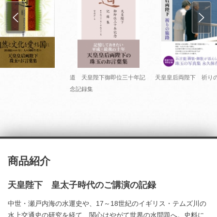
道 天皇陛下御即位三十年記
天皇皇后両陛下 祈り
念記録集
商品紹介
天皇陛下 皇太子時代のご講演の記録
中世・瀬戸内海の水運史や、17～18世紀のイギリス・テムズ川の
水上交通史の研究を経て、関心はやがて世界の水問題へ。史料に