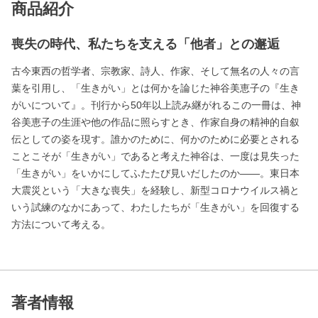
商品紹介
喪失の時代、私たちを支える「他者」との邂逅
古今東西の哲学者、宗教家、詩人、作家、そして無名の人々の言
葉を引用し、「生きがい」とは何かを論じた神谷美恵子の『生き
がいについて』。刊行から50年以上読み継がれるこの一冊は、神
谷美恵子の生涯や他の作品に照らすとき、作家自身の精神的自叙
伝としての姿を現す。誰かのために、何かのために必要とされる
ことこそが「生きがい」であると考えた神谷は、一度は見失った
「生きがい」をいかにしてふたたび見いだしたのか――。東日本
大震災という「大きな喪失」を経験し、新型コロナウイルス禍と
いう試練のなかにあって、わたしたちが「生きがい」を回復する
方法について考える。
著者情報