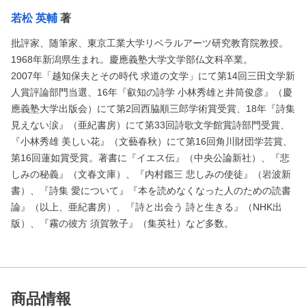
若松 英輔
著
批評家、随筆家、東京工業大学リベラルアーツ研究教育院教授。
1968年新潟県生まれ。慶應義塾大学文学部仏文科卒業。
2007年「越知保夫とその時代 求道の文学」にて第14回三田文学新
人賞評論部門当選、16年『叡知の詩学 小林秀雄と井筒俊彦』（慶
應義塾大学出版会）にて第2回西脇順三郎学術賞受賞、18年『詩集
見えない涙』（亜紀書房）にて第33回詩歌文学館賞詩部門受賞、
『小林秀雄 美しい花』（文藝春秋）にて第16回角川財団学芸賞、
第16回蓮如賞受賞。著書に『イエス伝』（中央公論新社）、『悲
しみの秘義』（文春文庫）、『内村鑑三 悲しみの使徒』（岩波新
書）、『詩集 愛について』『本を読めなくなった人のための読書
論』（以上、亜紀書房）、『詩と出会う 詩と生きる』（NHK出
版）、『霧の彼方 須賀敦子』（集英社）など多数。
商品情報